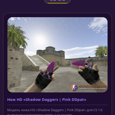
Нож HD «Shadow Daggers | Pink DDpat»
Модель ножа HD «Shadow Daggers | Pink DDpat» для CS 1.6
выполнена в розовом цвете, а за основу...