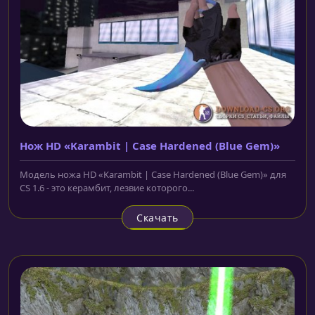
Нож HD «Karambit | Case Hardened (Blue Gem)»
Модель ножа HD «Karambit | Case Hardened (Blue Gem)» для
CS 1.6 - это керамбит, лезвие которого...
Скачать