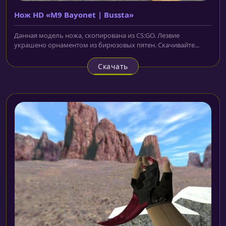
Нож HD «M9 Bayonet | Bussta»
Данная модель ножа, скопирована из CS:GO. Лезвие
украшено орнаментом из бирюзовых пятен. Скачивайте...
Скачать