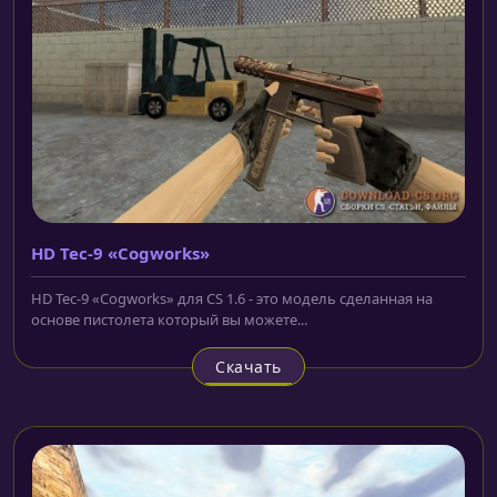
HD Tec-9 «Cogworks»
HD Tec-9 «Cogworks» для CS 1.6 - это модель сделанная на
основе пистолета который вы можете...
Скачать