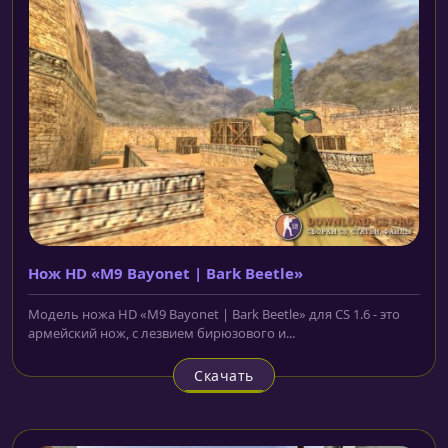
Нож HD «M9 Bayonet | Bark Beetle»
Модель ножа HD «M9 Bayonet | Bark Beetle» для CS 1.6 - это
армейский нож, с лезвием бирюзового и...
Скачать