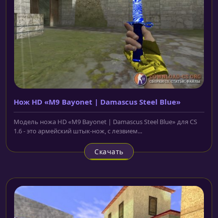
Нож HD «M9 Bayonet | Damascus Steel Blue»
Модель ножа HD «M9 Bayonet | Damascus Steel Blue» для CS
1.6 - это армейский штык-нож, с лезвием...
Скачать