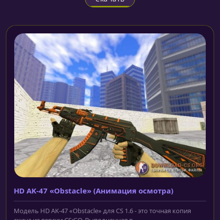
HD AK-47 «Obstacle» (Анимация осмотра)
Модель HD AK-47 «Obstacle» для CS 1.6 - это точная копия