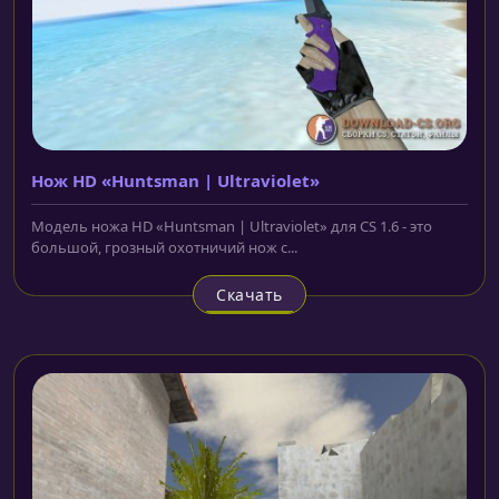
Нож HD «Huntsman | Ultraviolet»
Модель ножа HD «Huntsman | Ultraviolet» для CS 1.6 - это
большой, грозный охотничий нож с...
Скачать