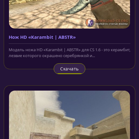
Нож HD «Karambit | ABSTR»
Модель ножа HD «Karambit | ABSTR» для CS 1.6 - это керамбит,
лезвие которого окрашено серебрянкой и...
Скачать