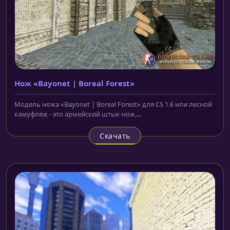
Нож «Bayonet | Boreal Forest»
Модель ножа «Bayonet | Boreal Forest» для CS 1.6 или лесной
камуфляж - это армейский штык-нож,...
Скачать