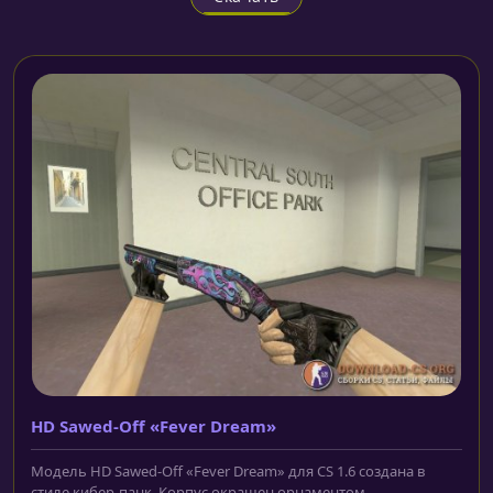
HD Sawed-Off «Fever Dream»
Модель HD Sawed-Off «Fever Dream» для CS 1.6 создана в
стиле кибер-панк. Корпус окрашен орнаментом...