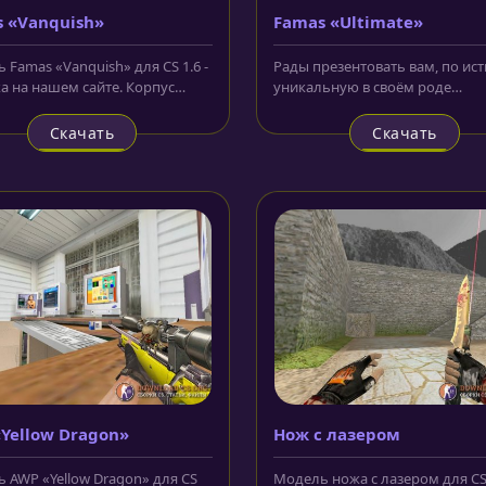
 «Vanquish»
Famas «Ultimate»
 Famas «Vanquish» для CS 1.6 -
Рады презентовать вам, по ист
а на нашем сайте. Корпус
уникальную в своём роде
ки окрашен в серых...
модель Famas «Ultimate» для CS
Скин...
Скачать
Скачать
Yellow Dragon»
Нож с лазером
 AWP «Yellow Dragon» для CS
Модель ножа с лазером для CS