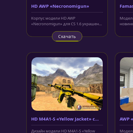
HD AWP «Necronomigun»
Famas
Корпус модели HD AWP
Модель
«Necronomigun» для CS 1.6 украшен
новинк
орнаментом из демонических
винтов
символов в...
Скачать
HD M4A1-S «Yellow Jacket» с
AWP «
анимацией осмотра
Дизайн модели HD M4A1-S «Yellow
Модель