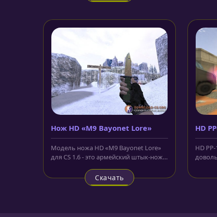
Нож HD «M9 Bayonet Lore»
HD PP
Модель ножа HD «M9 Bayonet Lore»
HD PP-1
для CS 1.6 - это армейский штык-нож,
доволь
лезвие которого окрашено...
публик
Скачать