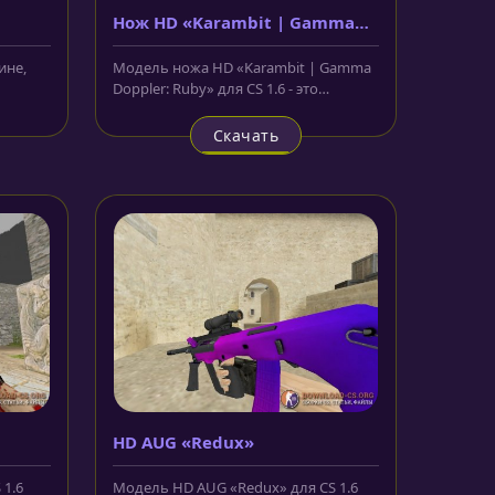
Нож HD «Karambit | Gamma
Doppler: Ruby»
ине,
Модель ножа HD «Karambit | Gamma
Doppler: Ruby» для CS 1.6 - это
 1.6.
керамбит, лезвие которого имеет...
Скачать
HD AUG «Redux»
 1.6
Модель HD AUG «Redux» для CS 1.6