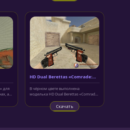
HD Dual Berettas «Comrade:
Military Black»
» для
В чёрном цвете выполнена
ах, а
моделька HD Dual Berettas «Comrade:
...
Military Black» для CS 1.6, которая...
Скачать