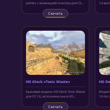
Jacket» с анимацией осмотра для CS
1.6 вы
1.6 очень прост. Жёлтый и чёрный...
прицел
Скачать
HD Glock «Toxic Waste»
HD De
Красивая модель HD Glock Toxic Waste
Модель
для CS 1.6, исполнена она в HD
1.6 по
качестве, что в тот момент...
костюм
Скачать