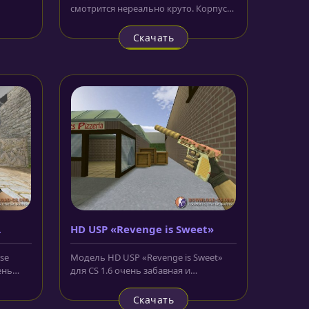
смотрится нереально круто. Корпус
, а
винтовки выполнен в фиолетовом...
Скачать
HD USP «Revenge is Sweet»
se
Модель HD USP «Revenge is Sweet»
ень
для CS 1.6 очень забавная и
а...
смотрится просто отлично. Сама
идея...
Скачать