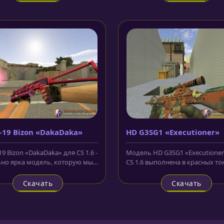
-19 Bizon «DakaDaka»
HD G3SG1 «Executioner»
9 Bizon «DakaDaka» для CS 1.6 -
Модель HD G3SG1 «Executioner
но ярка модель, которую мы
CS 1.6 выполнена в красных тон
уем для вас дорогие...
по периметру корпуса винтовки
Скачать
Скачать