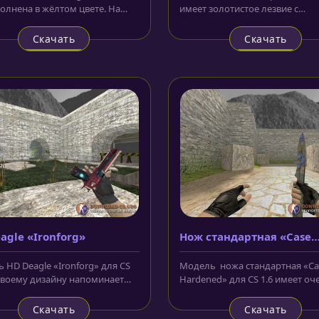
полнена в жёлтом цвете. На
имеет золотистое лезвие с
е добавлена крышка, а в...
орнаментом в виде камуфляжа
также...
Скачать
Скачать
agle «Ironforg»
Нож cтандартная «Case
Hardened»
 HD Deagle «Ironforg» для CS
Модель ножа cтандартная «Ca
 своему дизайну напоминает
Hardened» для CS 1.6 имеет оч
 железного человека, а...
красивый узор изображённый н
Скачать
Скачать