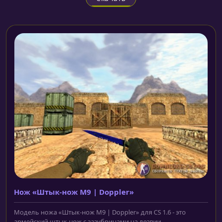
Нож «Штык-нож M9 | Doppler»
Модель ножа «Штык-нож M9 | Doppler» для CS 1.6 - это
армейский штык-нож с зазубринами на лезвии,...