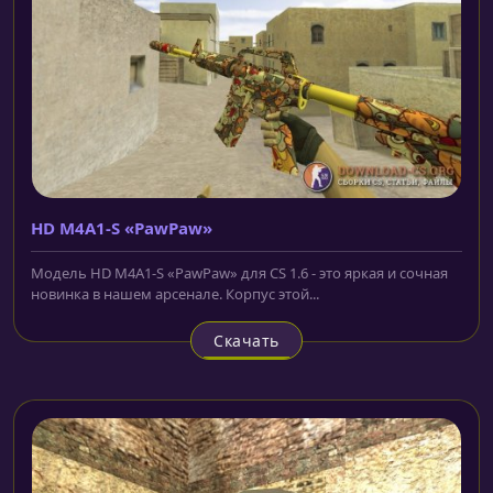
HD M4A1-S «PawPaw»
Модель HD M4A1-S «PawPaw» для CS 1.6 - это яркая и сочная
новинка в нашем арсенале. Корпус этой...
Скачать