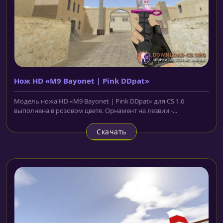
Нож HD «M9 Bayonet | Pink DDpat»
Модель ножа HD «M9 Bayonet | Pink DDpat» для CS 1.6
выполнена в розовом цвете. Орнамент на лезвии -...
Скачать