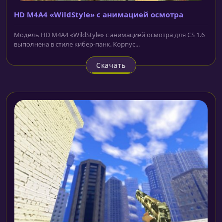
HD M4A4 «WildStyle» с анимацией осмотра
Модель HD M4A4 «WildStyle» с анимацией осмотра для CS 1.6
выполнена в стиле кибер-панк. Корпус...
Скачать