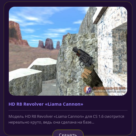
HD R8 Revolver «Liama Cannon»
Модель HD R8 Revolver «Liama Cannon» для CS 1.6 смотрится
нереально круто, ведь она сделана на базе...
Скачать