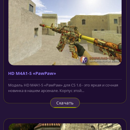
HD M4A1-S «PawPaw»
Модель HD M4A1-S «PawPaw» для CS 1.6 - это яркая и сочная
новинка в нашем арсенале. Корпус этой...
Скачать