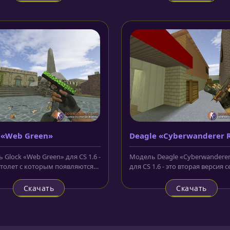
 «Web Green»
Deagle «Cyberwanderer 
 Glock «Web Green» для CS 1.6 -
Модель Deagle «Cyberwanderer
столет с которым появляются
для CS 1.6 - это вторая версия с
исты в самом начале,...
которая немного отличается...
Скачать
Скачать