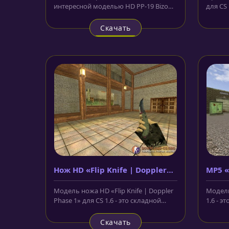
интересной моделью HD PP-19 Bizon
для CS
«Big Iron» для CS 1.6. В черном...
сплетён
Скачать
Нож HD «Flip Knife | Doppler
MP5 
Phase 1»
Модель ножа HD «Flip Knife | Doppler
Модель
Phase 1» для CS 1.6 - это складной
1.6 - 
нож, лезвие которого...
станда
Скачать