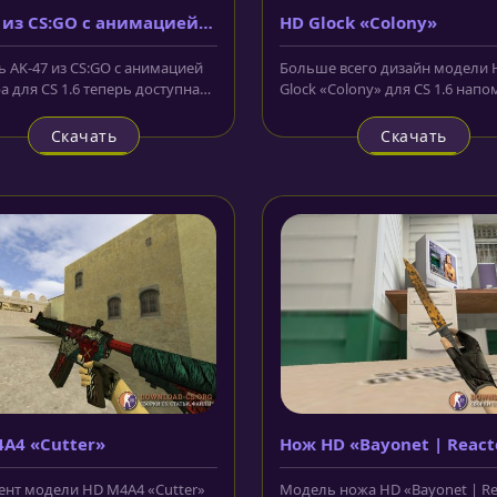
 из CS:GO с анимацией
HD Glock «Colony»
тра
 AK-47 из CS:GO с анимацией
Больше всего дизайн модели 
а для CS 1.6 теперь доступна
Glock «Colony» для CS 1.6 нап
ачивания по ссылке ниже...
форму заключённых. На корпус
Скачать
Скачать
A4 «Cutter»
Нож HD «Bayonet | React
нт модели HD M4A4 «Cutter»
Модель ножа HD «Bayonet | Re