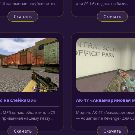
 1.6 напоминает клубки ниток
для CS 1.6 создана на базе
ные в изображения. В...
ножа Bayonet, лезвие которого.
Скачать
Скачать
«с наклейками»
AK-47 «Аквамариновая 
— Aquamarine Revenge»
 MP5 «с наклейками» для CS
Модель AK-47 «Аквамариновая
это привычная нашему глазу
— Aquamarine Revenge» для CS 
ртная моделька MP5 из cs...
более упрощена и отличается о
Скачать
Скачать