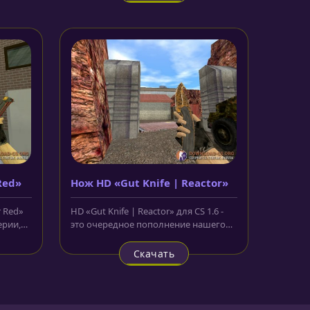
Red»
Нож HD «Gut Knife | Reactor»
 Red»
HD «Gut Knife | Reactor» для CS 1.6 -
ерии,
это очередное пополнение нашего
арсенала ножей. Нож с лезвием...
Скачать