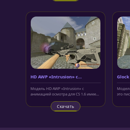
HD AWP «Intrusion» с
Glock
анимацией осмотра
Модель HD AWP «Intrusion» с
Модель
анимацией осмотра для CS 1.6 имеет
это пи
серый цвет корпуса и украшена...
террор
Скачать