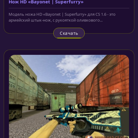
Нож HD «Bayonet | Superfurry»
Модель ножа HD «Bayonet | Superfurry» для CS 1.6 - это
армейский штык-нож, с рукояткой оливкового...
Скачать