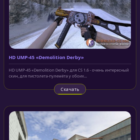
HD UMP-45 «Demolition Derby»
HD UMP-45 «Demolition Derby» для CS 1.6 - очень интересный
скин, для пистолета-пулемёта у обоих...
Скачать