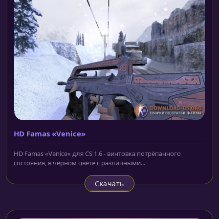
HD Famas «Venice»
HD Famas «Venice» для CS 1.6 - винтовка потрёпанного
состояния, в чёрном цвете с различными...
Скачать