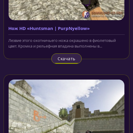
Нож HD «Huntsman | PurpNyellow»
Лезвие этого охотничьего ножа окрашено в фиолетовый
цвет. Кромка и рельефная впадина выполнены в...
Скачать