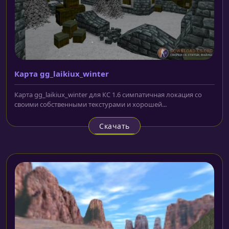
Карта gg_laikiux_winter
Карта gg_laikiux_winter для КС 1.6 симпатичная локация со
своими собственными текстурами и хорошей...
Скачать