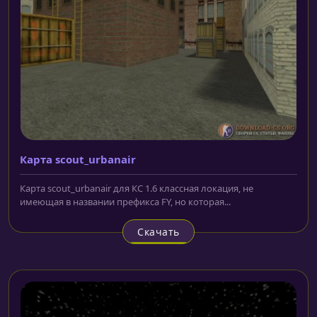
Карта scout_urbanair
Карта scout_urbanair для КС 1.6 классная локация, не
имеющая в названии префикса FY, но которая...
Скачать