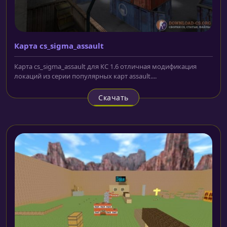
Карта cs_sigma_assault
Карта cs_sigma_assault для КС 1.6 отличная модификация
локаций из серии популярных карт assault....
Скачать