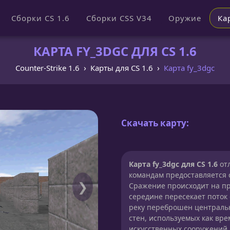
Сборки CS 1.6
Сборки CSS V34
Оружие
Ка
КАРТА FY_3DGC ДЛЯ CS 1.6
Counter-Strike 1.6
Карты для CS 1.6
Карта fy_3dgc
Скачать карту:
Карта fy_3dgc для CS 1.6
отл
командам предоставляется 
❯
Сражение происходит на пр
середине пересекает поток
реку переброшен центральн
стен, используемых как вре
искусственных сооружений 