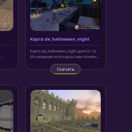
Карта de_halloween_night
Карта de_halloween_night для CS 1.6.
Из названия этой карты нам понятно,
ного...
что она оформлена в стиле...
Скачать