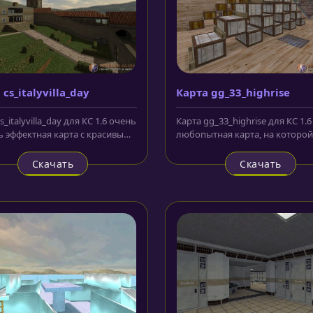
cs_italyvilla_day
Карта gg_33_highrise
s_italyvilla_day для КС 1.6 очень
Карта gg_33_highrise для КС 1.6
ь эффектная карта с красивым
любопытная карта, на которой
ением и...
воевать придется в условиях од
Скачать
Скачать