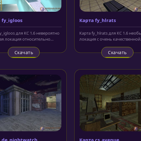
 fy_igloos
Карта fy_hlrats
y_igloos для КС 1.6 невероятно
Карта fy_hlrats для КС 1.6 нео
ая локация относительно
локация с очень качественной
ших размеров. На локации...
прорисовкой и детализацией,..
Скачать
Скачать
 de_nightwatch
Карта cs_avenue