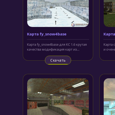
Карта fy_snow4base
Карта 
Карта fy_snow4base для КС 1.6 крутая
Карта c
качества модификация карт из
и очен
большого и популярного семейства...
оформл
Скачать