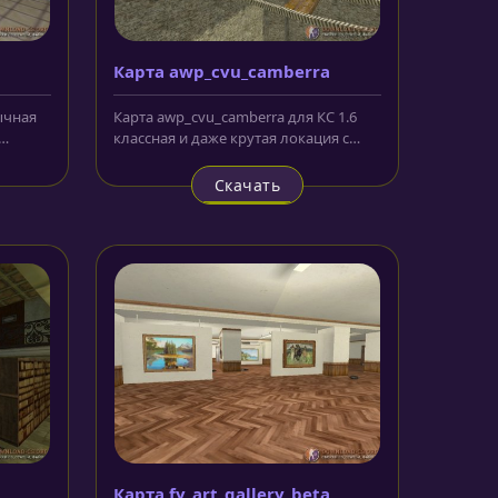
Карта awp_cvu_camberra
бычная
Карта awp_cvu_camberra для КС 1.6
классная и даже крутая локация с
.
превосходной прорисовкой и...
Скачать
Карта fy_art_gallery_beta