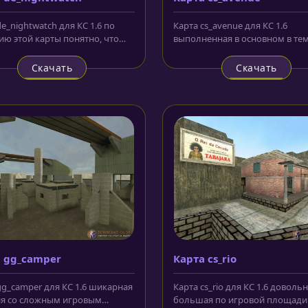
e_nightwatch для КС 1.6 по
Карта cs_avenue для КС 1.6
ию этой карты понятно, что
выполненная в основном в те
ем действия на ней будет...
тонах карта, на которой событи
Скачать
Скачать
 gg_camper
Карта cs_rio
gg_camper для КС 1.6 шикарная
Карта cs_rio для КС 1.6 доволь
я со сложным игровым
большая по игровой площади