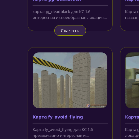
карта gg_deadblack для КС 1.6
Карта d
интересная и своеобразная локация,
назван
сделанная с собственными...
времен
Скачать
Карта fy_avoid_flying
Карта
Карта fy_avoid_flying для КС 1.6
Карта 
чрезвычайно интересная и
локаци