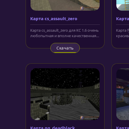
Карта cs_assault_zero
Карта
Карта cs_assault_zero для КС 1.6 очень
Карта f
любопытная и вполне качественная
красив
карта, являющаяся удачной...
неболь
Скачать
Карта gg_deadblack
Карта