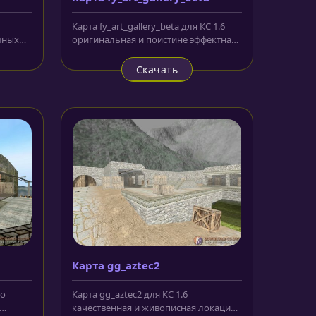
Карта fy_art_gallery_beta для КС 1.6
мных
оригинальная и поистине эффектная
я...
локация, на которой события...
Скачать
Карта gg_aztec2
но
Карта gg_aztec2 для КС 1.6
качественная и живописная локация,