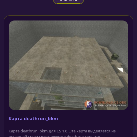
Карта deathrun_bkm
Карта deathrun_bkm для CS 1.6. Эта карта выделяется из
основной массы карт режима deathrun тем, что...