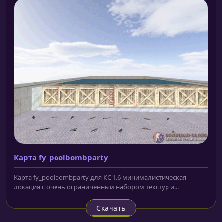
Карта fy_poolbombparty
Карта fy_poolbombparty для КС 1.6 минималистическая
локация с очень ограниченным набором текстур и...
Скачать