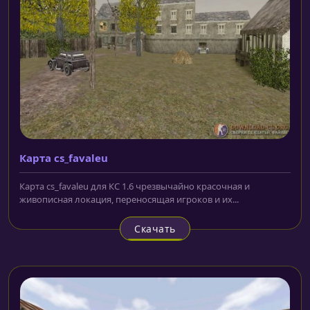
Карта cs_favaleu
Карта cs_favaleu для КС 1.6 чрезвычайно красочная и
живописная локация, переносящая игроков и их...
Скачать