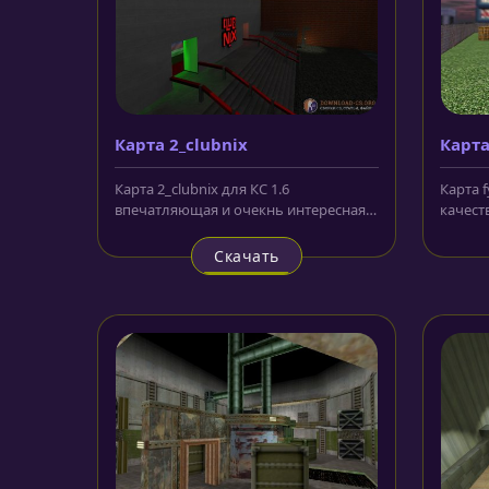
Карта 2_clubnix
Карта
Карта 2_clubnix для КС 1.6
Карта f
впечатляющая и очекнь интересная
качест
карта, которую вполне по
событи
множеству...
Скачать