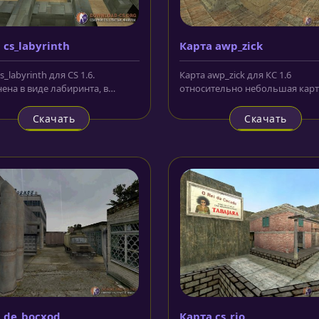
 cs_labyrinth
Карта awp_zick
s_labyrinth для CS 1.6.
Карта awp_zick для КС 1.6
ена в виде лабиринта, в
относительно небольшая карт
м придется поискать
относительно несложным
ика...
оформлением. На...
Скачать
Скачать
 de_bocxod
Карта cs_rio