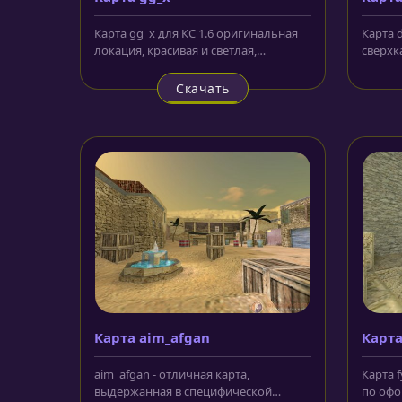
Карта gg_x для КС 1.6 оригинальная
Карта 
локация, красивая и светлая,
сверхк
сделанная с применением
выполн
популярных...
разрабо
Скачать
Карта aim_afgan
Карта
aim_afgan - отличная карта,
Карта f
выдержанная в специфической
по офо