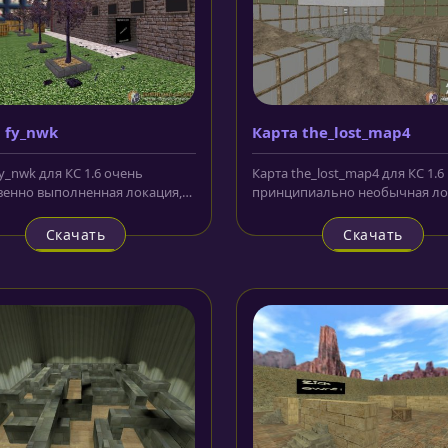
 fy_nwk
Карта the_lost_map4
y_nwk для КС 1.6 очень
Карта the_lost_map4 для КС 1.6
венно выполненная локация,
принципиально необычная ло
я сражения на которой...
которая не имеет в названии...
Скачать
Скачать