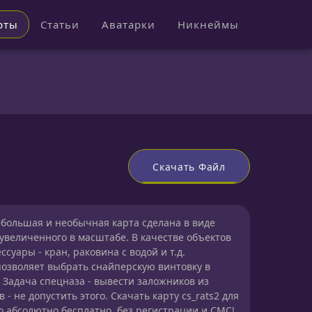
рты
Статьи
Аватарки
Никнеймы
Скачать Файл
 Небольшая и необычная карта сделана в виде
 увеличенного в масштабе. В качестве объектов
суары - кран, раковина с водой и т.д.
озволяет выбрать снайперскую винтовку в
 Задача спецназа - вывести заложников из
 - не допустить этого. Скачать карту cs_rats2 для
о абсолютно бесплатно, без регистрации и СМС!