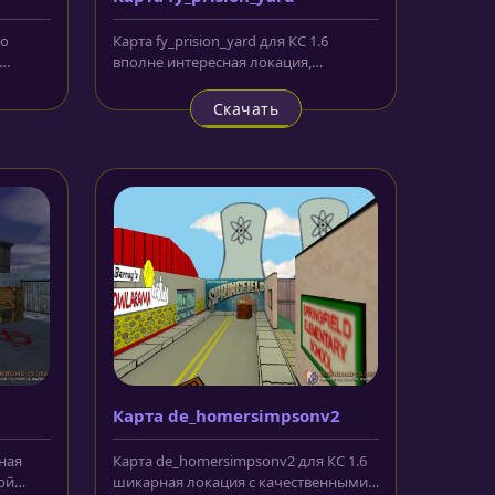
но
Карта fy_prision_yard для КС 1.6
вполне интересная локация,
ом.
снабженная стеклянными
прозрачными...
Скачать
Карта de_homersimpsonv2
сная
Карта de_homersimpsonv2 для КС 1.6
ой
шикарная локация с качественными