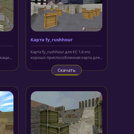
Карта fy_rushhour
Карта fy_rushhour для КС 1.6 это
кация,
хорошо приспособленная карта для
эффективных тренировок и...
Скачать