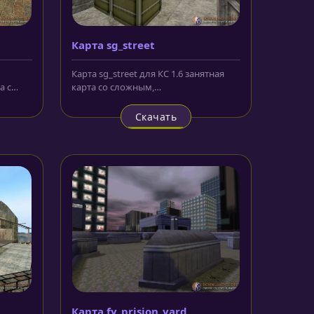
Карта sg_street
Карта sg_street для КС 1.6 занятная
а с
карта со сложным,
комбинированным игровым
пространством,...
Скачать
Карта fy_prision_yard