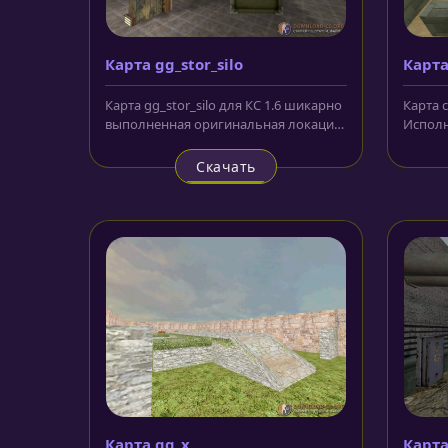
Карта gg_stor_silo
Карта
Карта gg_stor_silo для КС 1.6 шикарно
Карта c
выполненная оригинальная локация,
Исполн
отправляющая игроков и...
которо
противн
Скачать
Карта gg_x
Карта