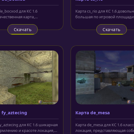
de_bocxod для КС 1.6
Карта cs_rio для КС 1.6 доволь
ачественная карта,
большая по игровой площади
енная отечественными
локация с впечатляющим фон
тчиками, за...
Карта...
Скачать
Скачать
 fy_aztecing
Карта de_mesa
y_aztecing для КС 1.6 шикарная
Карта de_mesa для КС 1.6 клас
рмлению и красоте локация,
локация, представляющая соб