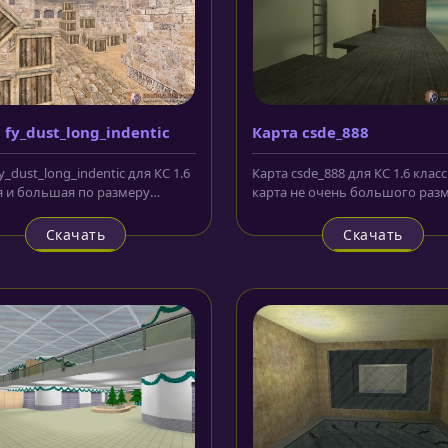
 fy_dust_long_indentic
Карта csde_888
y_dust_long_indentic для КС 1.6
Карта csde_888 для КС 1.6 клас
я и большая по размеру
карта не очень большого разм
, сделанная с...
зато с весьма суперским и...
Скачать
Скачать