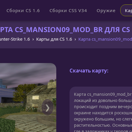
Сборки CS 1.6
Сборки CSS V34
Оружие
Ка
РТА CS_MANSION09_MOD_BR ДЛЯ CS 
nter-Strike 1.6
Карты для CS 1.6
Карта cs_mansion09_mod
Скачать карту:
Карта cs_mansion09_mod_br 
локаций из довольно больш
❯
происходит поздним вечером
окраине находится роскошн
окружено большим, но слег
растительностью. Основные
где в заложниках у терров