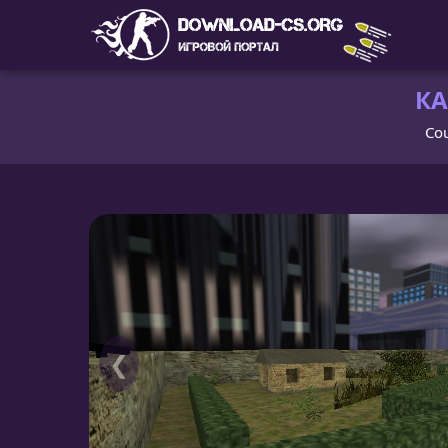
КА
Cou
❮