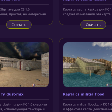
5hp_lava для CS 1.6.
Карта cs_sauna_keskus для КС 1.
шая, простая, но интересная
следует из названия, эта карта
 Представляет собой
отправляет враждующие коман
ние с...
Скачать
Скачать
 fy_dust-mix
Карта cs_militia_flood
y_dust-mix для КС 1.6 классная
Карта cs_militia_flood для КС 1.
я, использующая текстуры и
и эффектная карта, действие на