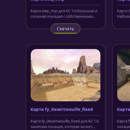
Карта awp_imp для КС 1.6 большая и
Карта 3
сложная локация с собственными
Неболь
моделями и собственной озвучкой....
карта.
помеще
Скачать
Карта fy_desertwoulfe_fixed
Карта
Карта fy_desertwoulfe_fixed для КС 1.6
Карта f
занятная локация, которая может
локаци