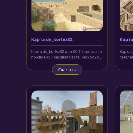
Карта de_korfez32
Карта
Карта de_korfez32 для КС 1.6 светлая и
Карта f
по-своему красивая карта, несколько
светла
похожая на локации из...
локация
Скачать