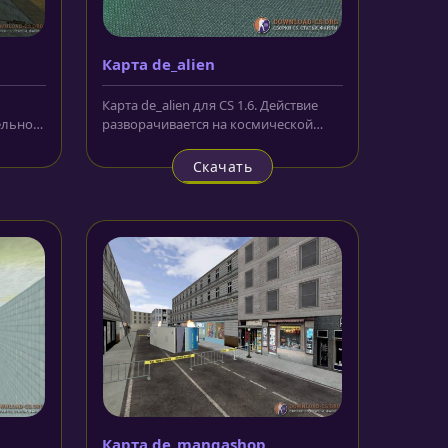
Карта de_alien
Карта de_alien для CS 1.6. Действие
ельно
разворачивается на космической
вие...
станции. И по сюжету всеми...
Скачать
Карта de_mangashop