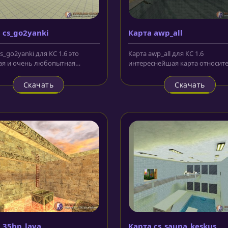
 cs_go2yanki
Карта awp_all
s_go2yanki для КС 1.6 это
Карта awp_all для КС 1.6
ая и очень любопытная
интереснейшая карта относит
я, совершенно не похожая на...
небольшого размера, где дейст
Скачать
Скачать
 35hp_lava
Карта cs_sauna_keskus