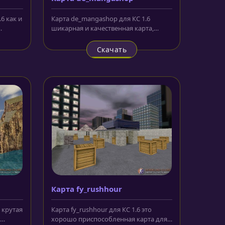
6 как и
Карта de_mangashop для КС 1.6
шикарная и качественная карта,
ды...
которая заслуживает всяческих
похвал....
Скачать
Карта fy_rushhour
6 крутая
Карта fy_rushhour для КС 1.6 это
хорошо приспособленная карта для