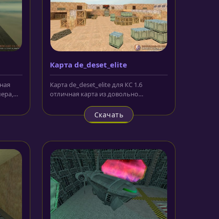
Карта de_deset_elite
сная
Карта de_deset_elite для КС 1.6
ера,
отличная карта из довольно
известной и популярной серии desert.
Как...
Скачать