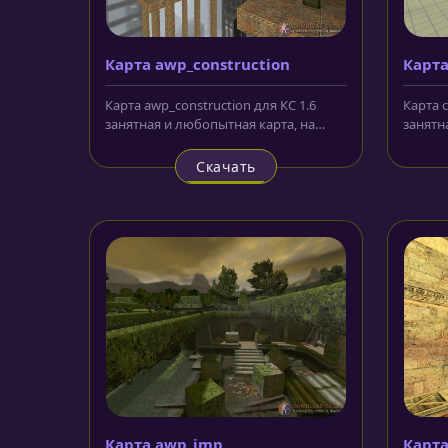
Карта awp_construction
Карта
Карта awp_construction для КС 1.6
Карта c
занятная и любопытная карта, на
занятн
которой действие происходит под...
локаци
Скачать
Карта awp_imp
Карта