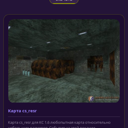
Карта cs_resr
Карта cs_resr для КС 1.6 любопытная карта относительно
небольших размеров. События на этой локации...