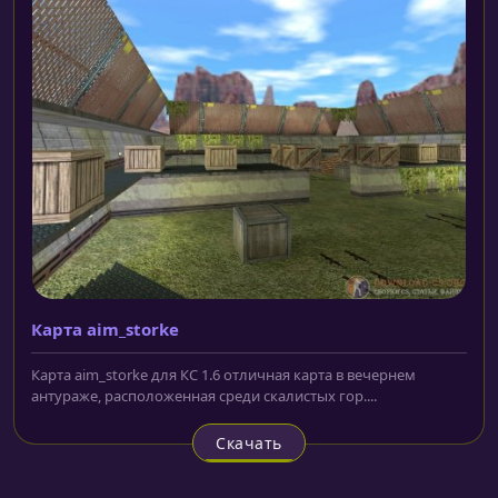
Карта aim_storke
Карта aim_storke для КС 1.6 отличная карта в вечернем
антураже, расположенная среди скалистых гор....
Скачать