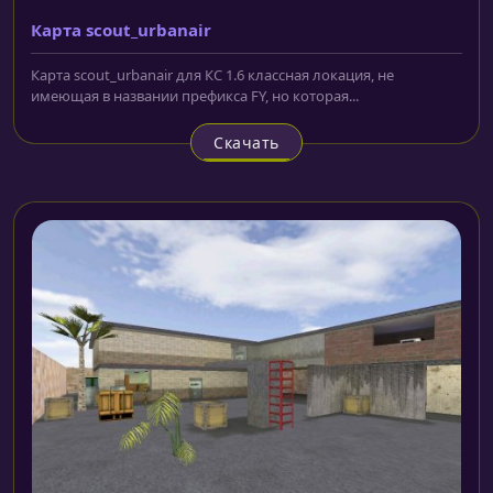
Карта scout_urbanair
Карта scout_urbanair для КС 1.6 классная локация, не
имеющая в названии префикса FY, но которая...
Скачать