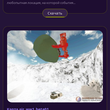
любопытная локация, на которой события...
Скачать
Карта air_ww1_beta01