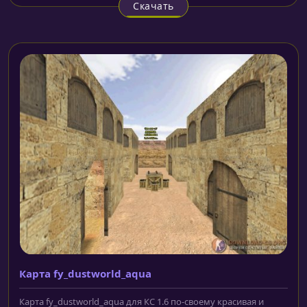
Скачать
Карта fy_dustworld_aqua
Карта fy_dustworld_aqua для КС 1.6 по-своему красивая и