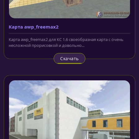
Карта awp_freemax2
Карта awp_freemax2 для КС 1.6 своеобразная карта с очень
несложной прорисовкой и довольно...
Скачать