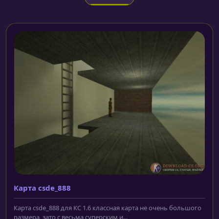
Карта csde_888
Карта csde_888 для КС 1.6 классная карта не очень большого
размера, зато с весьма суперским и...