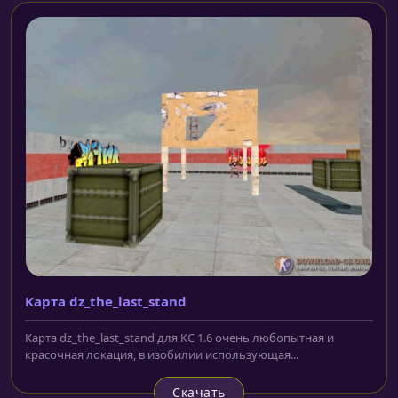
Карта dz_the_last_stand
Карта dz_the_last_stand для КС 1.6 очень любопытная и
красочная локация, в изобилии использующая...
Скачать