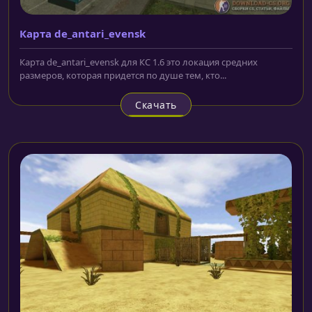
Карта de_antari_evensk
Карта de_antari_evensk для КС 1.6 это локация средних
размеров, которая придется по душе тем, кто...
Скачать