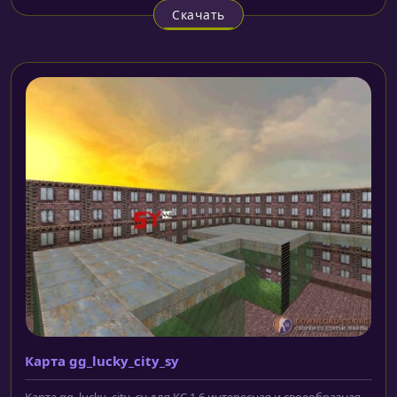
Скачать
Карта gg_lucky_city_sy
Карта gg_lucky_city_sy для КС 1.6 интересная и своеобразная