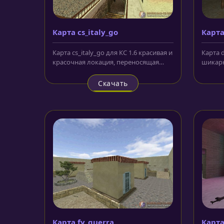
Карта cs_italy_go
Карта
Карта cs_italy_go для КС 1.6 красивая и
Карта d
красочная локация, переносящая
шикарн
игроков и их команды в...
качест
детализ
Скачать
Карта fy_guerra
Карта