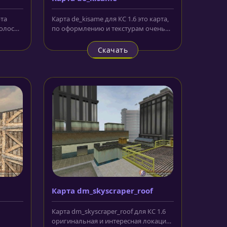
рта
Карта de_kisame для КС 1.6 это карта,
полосой
по оформлению и текстурам очень
похожая на локации из серии...
Скачать
Карта dm_skyscraper_roof
Карта dm_skyscraper_roof для КС 1.6
оригинальная и интересная локация.