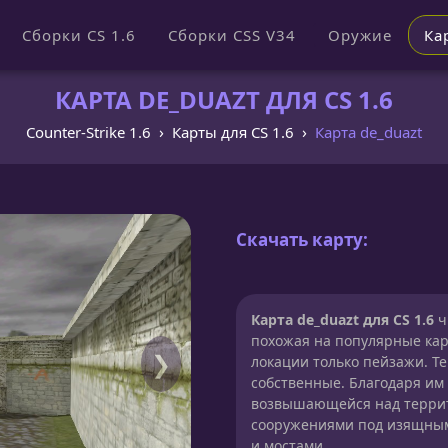
Сборки CS 1.6
Сборки CSS V34
Оружие
Ка
КАРТА DE_DUAZT ДЛЯ CS 1.6
Counter-Strike 1.6
Карты для CS 1.6
Карта de_duazt
Скачать карту:
Карта de_duazt для CS 1.6
ч
похожая на популярные карт
❯
локации только пейзажи. Т
собственные. Благодаря им
возвышающейся над террит
сооружениями под изящны
и мостами.