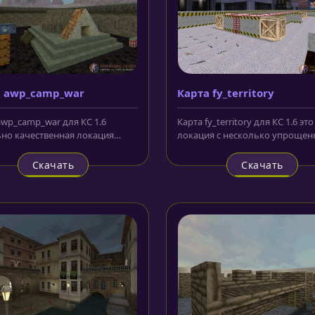
а awp_camp_war
Карта fy_territory
awp_camp_war для КС 1.6
Карта fy_territory для КС 1.6 это
но качественная локация
локация с несколько упрощен
х размеров, но с очень
симметричной конфигурацией,.
ным...
Скачать
Скачать