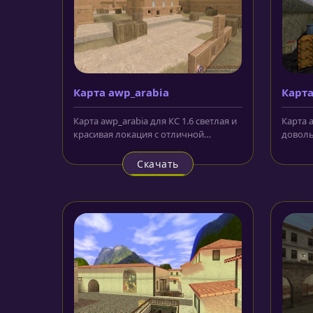
Карта awp_arabia
Карт
Карта awp_arabia для КС 1.6 светлая и
Карта 
красивая локация с отличной
доволь
детализацией и прорисовкой....
средни
необыч
Скачать