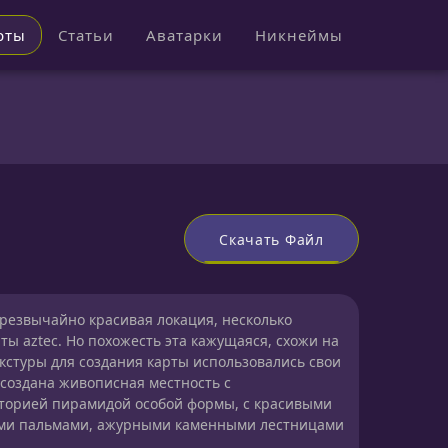
рты
Статьи
Аватарки
Никнеймы
Скачать Файл
резвычайно красивая локация, несколько
ы aztec. Но похожесть эта кажущаяся, схожи на
екстуры для создания карты использовались свои
 создана живописная местность с
орией пирамидой особой формы, с красивыми
ми пальмами, ажурными каменными лестницами