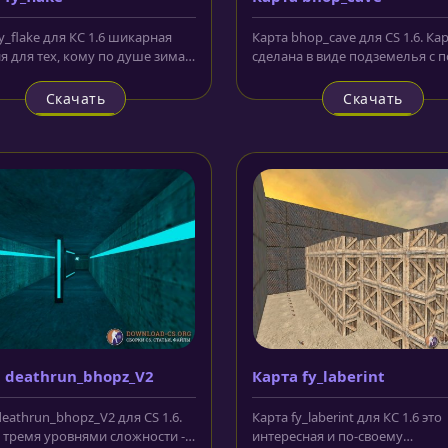
y_flake для КС 1.6 шикарная
Карта bhop_cave для CS 1.6. Ка
я для тех, кому по душе зима и
сделана в виде подземелья с 
дние праздники....
препятствий. Не забудьте...
Скачать
Скачать
 deathrun_bhopz_V2
Карта fy_laberint
eathrun_bhopz_V2 для CS 1.6.
Карта fy_laberint для КС 1.6 это
с тремя уровнями сложности -
интересная и по-своему