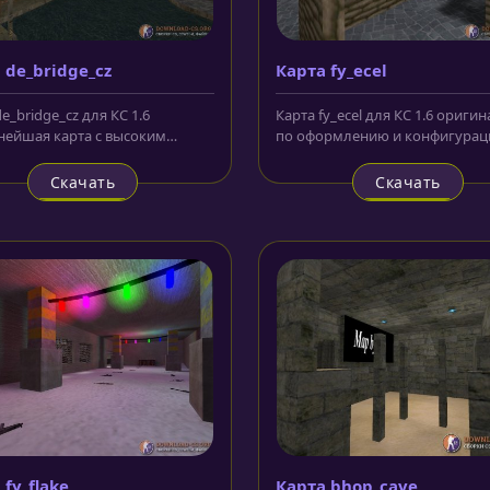
 de_bridge_cz
Карта fy_ecel
e_bridge_cz для КС 1.6
Карта fy_ecel для КС 1.6 ориги
ейшая карта с высоким
по оформлению и конфигурац
вом прорисовки и
карта. Она небольшого размера
ации,...
Скачать
Скачать
 fy_flake
Карта bhop_cave