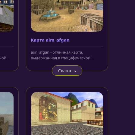
Карта aim_afgan
aim_afgan - отличная карта,
ной
выдержанная в специфической
..
стилистике сообразно названию.
Восточный...
Скачать