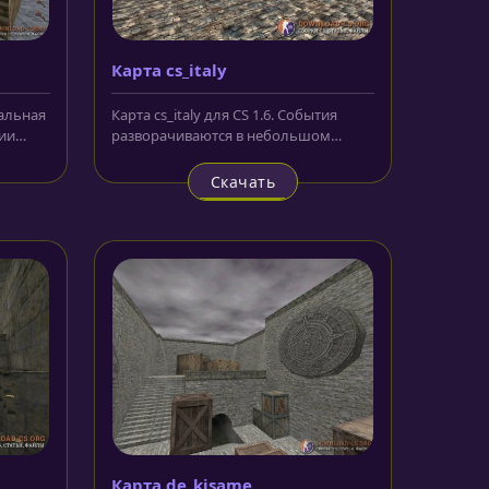
Карта cs_italy
нальная
Карта cs_italy для CS 1.6. События
ии
разворачиваются в небольшом
,...
красивом итальянском городке, о
чем...
Скачать
Карта de_kisame