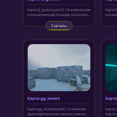
Карта fy_guerra для КС 1.6 живописная
Карта f
и впечатляющая локация, на которой
локаци
события происходят в некой...
нового
Скачать
Карта gg_snow3
Карта
Карта gg_snow3 для КС 1.6 занятная
Карта d
адаптация многим хорошо знакомых
Карта 