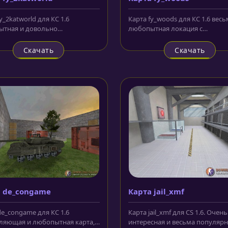
y_2katworld для КС 1.6
Карта fy_woods для КС 1.6 весь
тная и довольно
любопытная локация с
альная локация с прекрасным
оригинальной конфигурацией
 виде...
Сражение на...
Скачать
Скачать
 de_congame
Карта jail_xmf
de_congame для КС 1.6
Карта jail_xmf для CS 1.6. Очень
ляющая и любопытная карта, в
интересная и весьма популярн