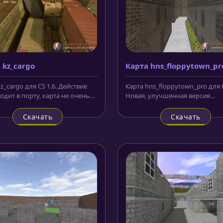
 kz_cargo
Карта hns_floppytown_pr
z_cargo для CS 1.6. Действие
Карта hns_floppytown_pro для C
одит в порту, карта не очень
Новая, улучшенная версия
я. Начинаете в...
оригинальной карты
hns_floppytown....
Скачать
Скачать