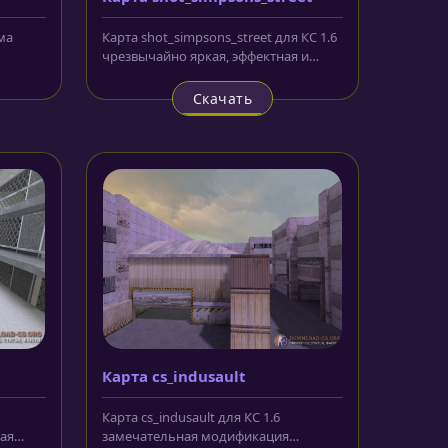
ма
Карта shot_simpsons_street для КС 1.6
чрезвычайно яркая, эффектная и
.
красочная локация, которая...
Скачать
Карта cs_indusault
Карта cs_indusault для КС 1.6
ая
замечательная модификация