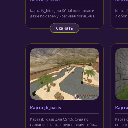
Карта fy_blox для КС 1.6 шикарная и
Карта f
даже по-своему красивая локация в
любопы
синих и голубых тонах, где...
оригин
фоном в
Скачать
Карта jb_oasis
Карта
Карта jb_oasis для CS 1.6. Судя по
Карта 
названию, карта представляет собой
впечат