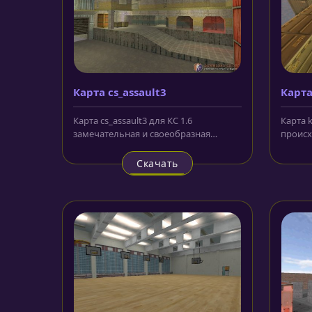
Карта cs_assault3
Карта
Карта cs_assault3 для КС 1.6
Карта k
замечательная и своеобразная
происх
модификация локаций из семейства
больша
Assault,...
Скачать