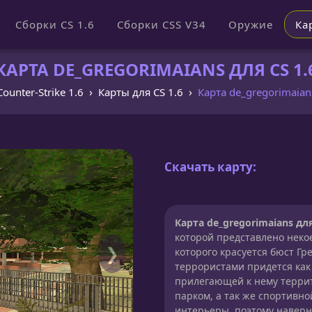
Сборки CS 1.6
Сборки CSS V34
Оружие
Ка
КАРТА DE_GREGORIMAIANS ДЛЯ CS 1.
Counter-Strike 1.6
Карты для CS 1.6
Карта de_gregorimaian
Скачать карту:
Карта de_gregorimaians для
которой представлено неко
❯
которого красуется бюст Гр
террористами придется как
прилегающей к нему терри
парком, а так же спортивн
интерьеры, поэтому наверня