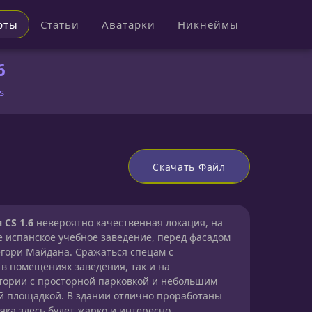
рты
Статьи
Аватарки
Никнеймы
6
s
Скачать Файл
 CS 1.6
невероятно качественная локация, на
е испанское учебное заведение, перед фасадом
егори Майдана. Сражаться спецам с
 в помещениях заведения, так и на
тории с просторной парковкой и небольшим
ой площадкой. В здании отлично проработаны
ка здесь будет жарко и интересно.