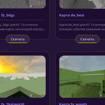
 fy_3dgc
Карта de_best
y_3dgc для КС 1.6 отлично
Карта de_best для КС 1.6 интер
ная карта, на которой игрокам
локация, события сражения на
омандам предоставляется...
которой происходят под ярким.
Скачать
Скачать
 fy_2katworld
Карта fy_woods