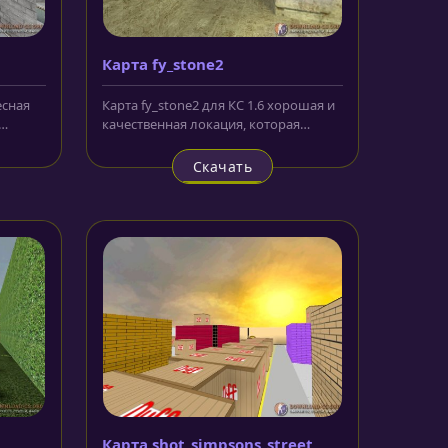
Карта fy_stone2
есная
Карта fy_stone2 для КС 1.6 хорошая и
качественная локация, которая
..
отправляет противостоящие друг...
Скачать
Карта shot_simpsons_street