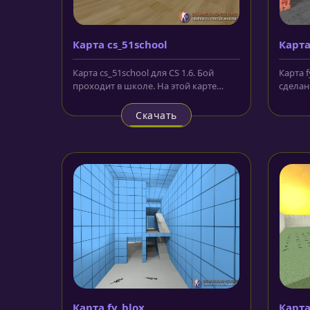
Карта cs_51school
Карта
Карта cs_51school для CS 1.6. Бой
Карта f
проходит в школе. На этой карте
сделан
достаточно точно воспроизведена...
и их к
Скачать
Карта fy_blox
Карта