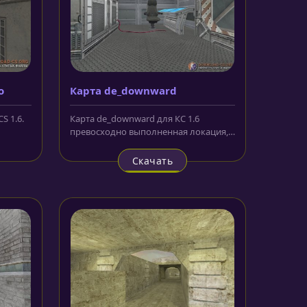
o
Карта de_downward
S 1.6.
Карта de_downward для КС 1.6
превосходно выполненная локация,
которая отправляет игроков и их...
Скачать