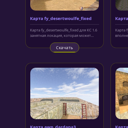
Карта fy_desertwoulfe_fixed
Карта
Карта fy_desertwoulfe_fixed для КС 1.6
Карта f
занятная локация, которая может
вполне
показаться сначала несколько...
снабже
прозра
Скачать
Карта awp_dardana3
Карта