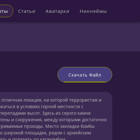
рты
Статьи
Аватарки
Никнеймы
Скачать Файл
6
отличная локация, на которой террористам и
жаться в условиях горной местности с
ерепадами высот. Здесь из серого камня
тены и сооружения, между которыми достаточно
триваемые проходы. Место закладки бомбы
о широкой площадке, рядом с армейским
ать и полазить по катакомбам.