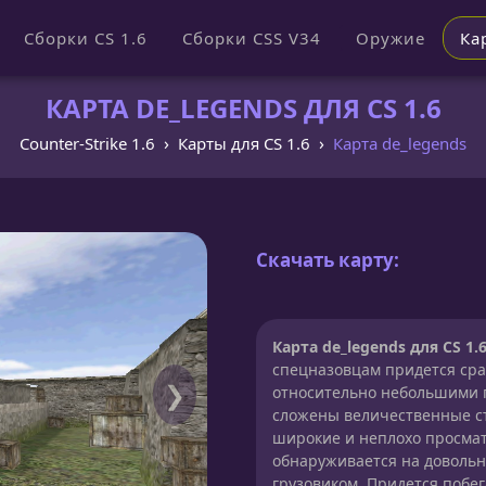
Сборки CS 1.6
Сборки CSS V34
Оружие
Ка
КАРТА DE_LEGENDS ДЛЯ CS 1.6
Counter-Strike 1.6
Карты для CS 1.6
Карта de_legends
Скачать карту:
Карта de_legends для CS 1.
спецназовцам придется сра
❯
относительно небольшими п
сложены величественные с
широкие и неплохо просма
обнаруживается на довольн
грузовиком. Придется побег