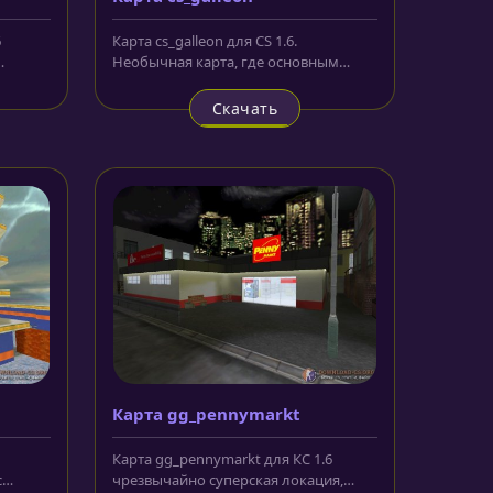
6
Карта cs_galleon для CS 1.6.
Необычная карта, где основным
полем боя является большой
корабль с...
Скачать
Карта gg_pennymarkt
Карта gg_pennymarkt для КС 1.6
с
чрезвычайно суперская локация,