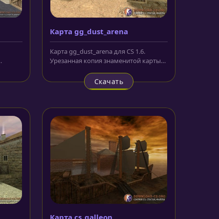
Карта gg_dust_arena
Карта gg_dust_arena для CS 1.6.
Урезанная копия знаменитой карты
dust. Небольшая по размерам, эта...
Скачать
Карта cs_galleon