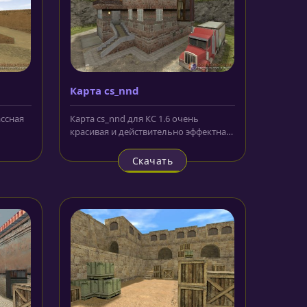
Карта cs_nnd
ассная
Карта cs_nnd для КС 1.6 очень
красивая и действительно эффектная
ций
карта, переносящая сотрудников...
Скачать