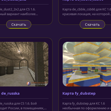
e_dust2_2x2 для CS 1.6.
Карта de_cbble_csb66 для КС 1.
ный вариант наиболее
красивая локация, на которой
рной и всеми любимой
террористам и спецназовцам
. В...
придется...
Скачать
Скачать
 de_russka
Карта fy_dubstep
e_russka для CS 1.6. Бой
Карта fy_dubstep для КС 1.6
одит России, в помещениях,
необычная по оформлению и 