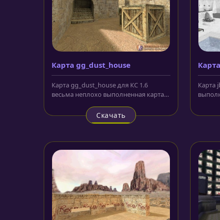
Карта gg_dust_house
Карта
Карта gg_dust_house для КС 1.6
Карта j
весьма неплохо выполненная карта,
выполн
использующая текстуры, модели и...
В центр
Скачать