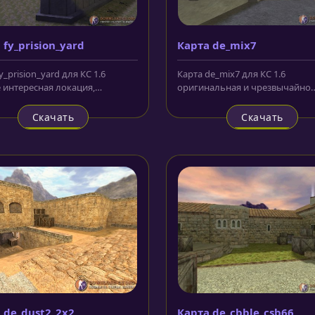
 fy_prision_yard
Карта de_mix7
y_prision_yard для КС 1.6
Карта de_mix7 для КС 1.6
 интересная локация,
оригинальная и чрезвычайно
нная стеклянными
занятная локация с довольно
чными...
большим и сложным...
Скачать
Скачать
 de_dust2_2x2
Карта de_cbble_csb66