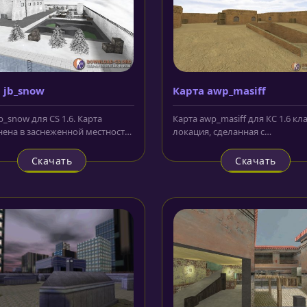
 jb_snow
Карта awp_masiff
b_snow для CS 1.6. Карта
Карта awp_masiff для КС 1.6 кл
ена в заснеженной местности.
локация, сделанная с
е тюремное здание с...
использованием текстур лока
Индия, но...
Скачать
Скачать