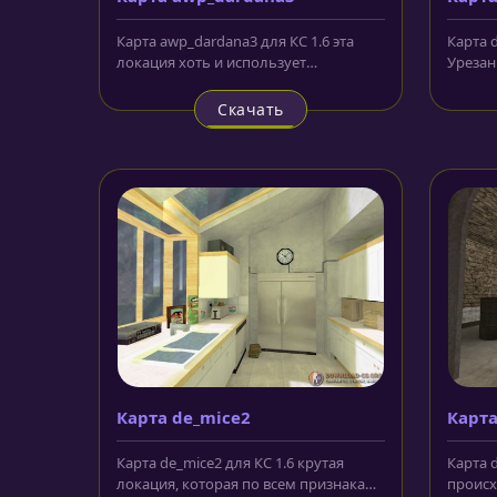
Карта awp_dardana3 для КС 1.6 эта
Карта d
локация хоть и использует
Урезан
различные, но дефолтные текстуры,...
популя
de_dust2
Скачать
Карта de_mice2
Карта
Карта de_mice2 для КС 1.6 крутая
Карта d
локация, которая по всем признакам
происх