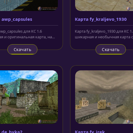
 awp_capsules
Карта fy_kraljevo_1930
wp_capsules для КС 1.6
Карта fy_kraljevo_1930 для КС 1.
ая и оригинальная карта, на
шикарная и необычная карта с
й драматические события...
высоким качеством прорисовки
Скачать
Скачать
 de_byka2
Карта fy_irek