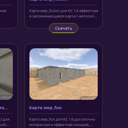
сная
Карта awp_fucion для КС 1.6 эффектная
и запоминающаяся карта с неплохой
.
прорисовкой и выполнением...
Скачать
из
Карта awp_fun
GO для
Карта awp_fun для КС 1.6 достаточно
кой
интересная и эффектная локация,