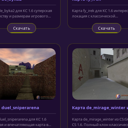
e_byka2 для КС 1.6 суперская
Карта fy_irek для КС 1.6 интере
еству и размерам игрового
локация с классической
анства локация. Она может...
симметричной конфигурацией
Любопытна...
Скачать
Скачать
 duel_sniperarena
Карта de_mirage_winter 
CS:GO
uel_sniperarena для КС 1.6
Карта de_mirage_winter из CS:
ая и впечатляющая карта в
CS 1.6. Полный клон классичес