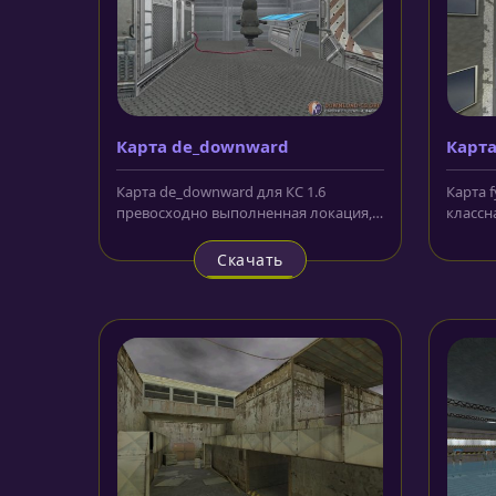
Карта de_downward
Карта
Карта de_downward для КС 1.6
Карта 
превосходно выполненная локация,
классн
которая отправляет игроков и их...
необык
Скачать