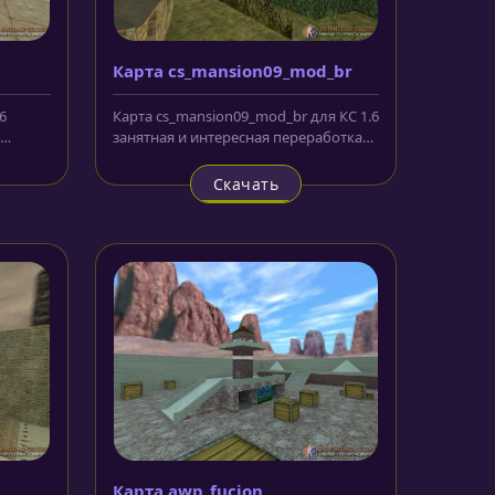
Карта cs_mansion09_mod_br
6
Карта cs_mansion09_mod_br для КС 1.6
занятная и интересная переработка
 и...
локаций из довольно большого...
Скачать
Карта awp_fucion