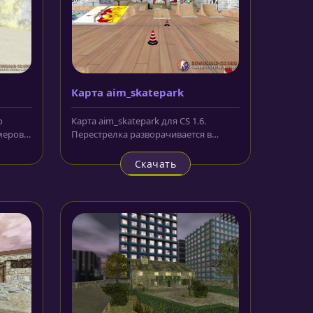
Карта aim_skatepark
о
Карта aim_skatepark для CS 1.6.
меров
Перестрелка разворачивается в
закрытом скейт-парке. Весьма...
Скачать