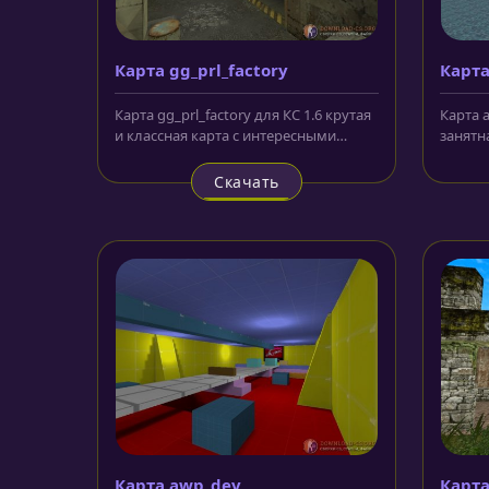
Карта gg_prl_factory
Карта
Карта gg_prl_factory для КС 1.6 крутая
Карта a
и классная карта с интересными
занятн
собственными моделями,...
которо
Скачать
Карта awp_dev
Карта