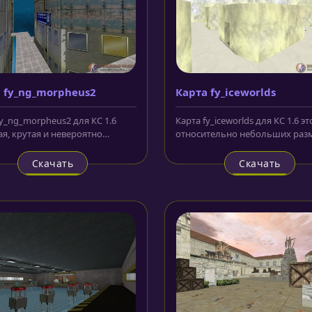
 fy_ng_morpheus2
Карта fy_iceworlds
fy_ng_morpheus2 для КС 1.6
Карта fy_iceworlds для КС 1.6 эт
ая, крутая и невероятно
относительно небольших раз
новенная по оформлению и...
локация, выполненная в духе...
Скачать
Скачать