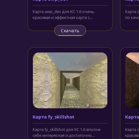
Карта awp_dev для КС 1.6 очень
Карта d
красивая и эффектная карта с
по кач
замечательным и впечатляющим
простр
цветовым...
Скачать
Карта fy_skillshot
Карта
Карта fy_skillshot для КС 1.6 вполне
Карта d
себе интересная и достаточно
красив