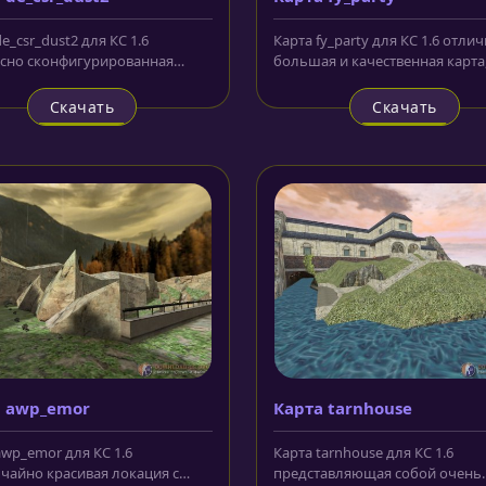
e_csr_dust2 для КС 1.6
Карта fy_party для КС 1.6 отлич
сно сконфигурированная
большая и качественная карта,
Несмотря на то, что в
которой боевые действия между
и...
Скачать
Скачать
а awp_emor
Карта tarnhouse
awp_emor для КС 1.6
Карта tarnhouse для КС 1.6
чайно красивая локация с
представляющая собой очень