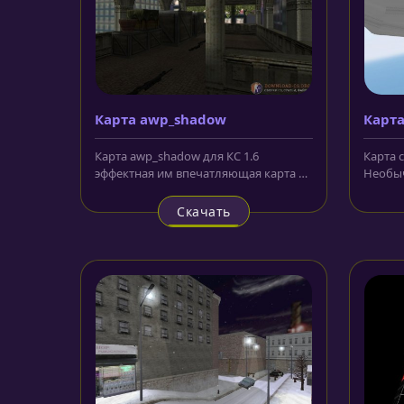
Карта awp_shadow
Карта
Карта awp_shadow для КС 1.6
Карта c
эффектная им впечатляющая карта с
Необыч
хорошей прорисовкой. События на
качест
этой...
Спецназ
Скачать