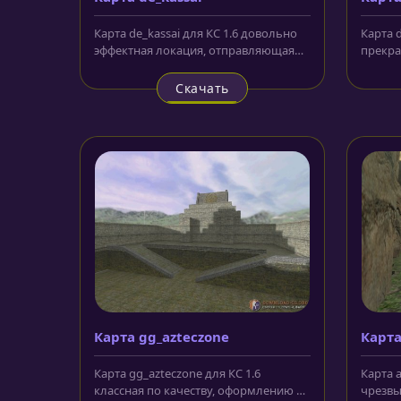
Карта de_kassai для КС 1.6 довольно
Карта d
эффектная локация, отправляющая
прекра
игроков и представляемые ими...
карта. 
названи
Скачать
Карта gg_azteczone
Карт
Карта gg_azteczone для КС 1.6
Карта 
классная по качеству, оформлению и
чрезвы