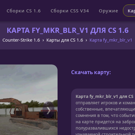
Сборки CS 1.6
Сборки CSS V34
Оружие
Ка
КАРТА FY_MKR_BLR_V1 ДЛЯ CS 1.6
Counter-Strike 1.6
Карты для CS 1.6
Карта fy_mkr_blr_v1
Скачать карту:
Карта fy_mkr_blr_v1 для CS 
отправляет игроков и коман
❯
собственные, впечатляющие
сомнения в том, что событ
на карте придется на забро
полуразвалившихся недост
узнаваемой строительной т