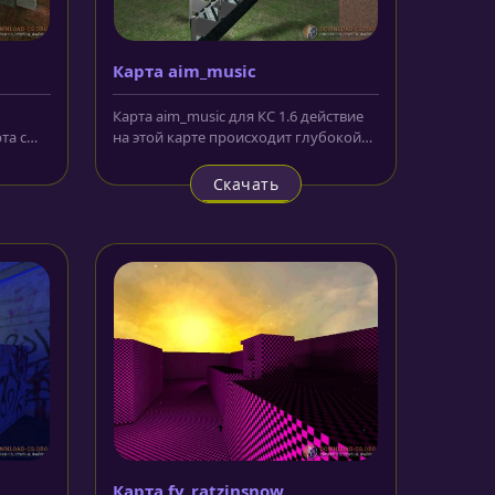
Карта aim_music
Карта aim_music для КС 1.6 действие
та с
на этой карте происходит глубокой
ночью в огнях большого...
Скачать
Карта fy_ratzinsnow