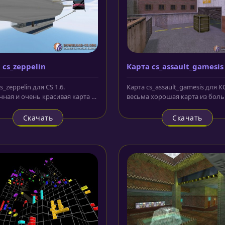
 cs_zeppelin
Карта cs_assault_gamesis
s_zeppelin для CS 1.6.
Карта cs_assault_gamesis для КС
ная и очень красивая карта с
весьма хорошая карта из бол
венными текстурами.
популярного семейства...
у...
Скачать
Скачать