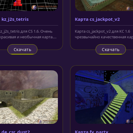
kz_j2s_tetris
Карта cs_jackpot_v2
z_j2s_tetris для CS 1.6. Очень
Карта cs_jackpot_v2 для КС 1.6
 красивая и необычная карта.
чрезвычайно качественная кар
ятно из названия,...
собственными моделями и
отличной...
Скачать
Скачать
 de_csr_dust2
Карта fy_party