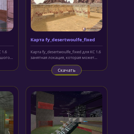
Карта fy_desertwoulfe_fixed
 1.6
Карта fy_desertwoulfe_fixed для КС 1.6
ьшого и
занятная локация, которая может
показаться сначала несколько...
Скачать