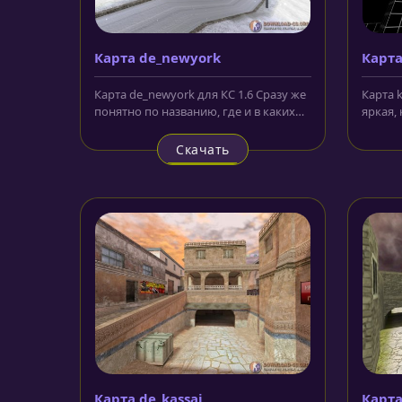
Карта de_newyork
Карта 
Карта de_newyork для КС 1.6 Сразу же
Карта k
понятно по названию, где и в каких
яркая,
условиях будут происходить...
Как пон
Скачать
Карта de_kassai
Карта