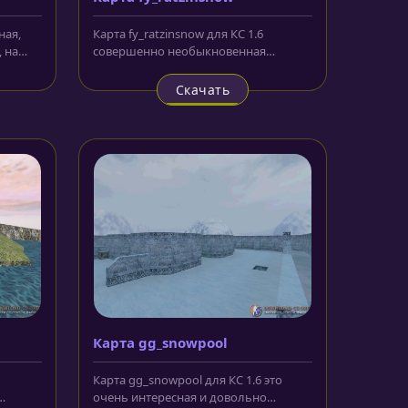
ная,
Карта fy_ratzinsnow для КС 1.6
 на
совершенно необыкновенная
...
локация для карт из семейства snow....
Скачать
Карта gg_snowpool
Карта gg_snowpool для КС 1.6 это
очень интересная и довольно