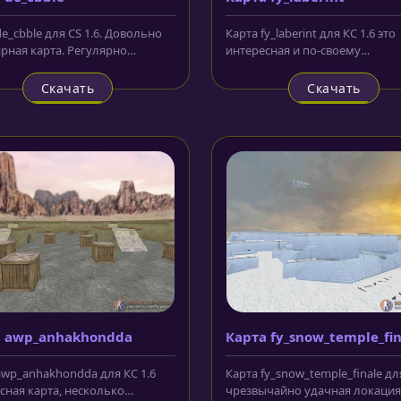
e_cbble для CS 1.6. Довольно
Карта fy_laberint для КС 1.6 это
рная карта. Регулярно
интересная и по-своему
зуется на чемпионатах и...
впечатляющая локация, несмо
то, что...
Скачать
Скачать
а awp_anhakhondda
Карта fy_snow_temple_fin
awp_anhakhondda для КС 1.6
Карта fy_snow_temple_finale для
сная карта, несколько
чрезвычайно удачная локация