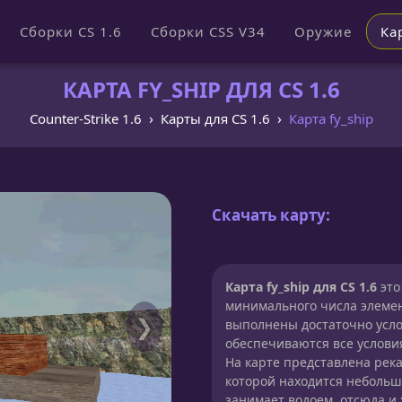
Сборки CS 1.6
Сборки CSS V34
Оружие
Ка
КАРТА FY_SHIP ДЛЯ CS 1.6
Counter-Strike 1.6
Карты для CS 1.6
Карта fy_ship
Скачать карту:
Карта fy_ship для CS 1.6
это
минимального числа элемен
❯
выполнены достаточно усло
обеспечиваются все услови
На карте представлена река
которой находится небольш
занимает водоем, отсюда и