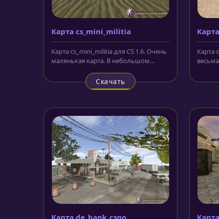
Карта cs_mini_militia
Карта
Карта cs_mini_militia для CS 1.6. Очень
Карта d
маленькая карта. В небольшом
весьма
дворе расположено одно...
атмосф
Скачать
Карта de_bank_csgo
Карта