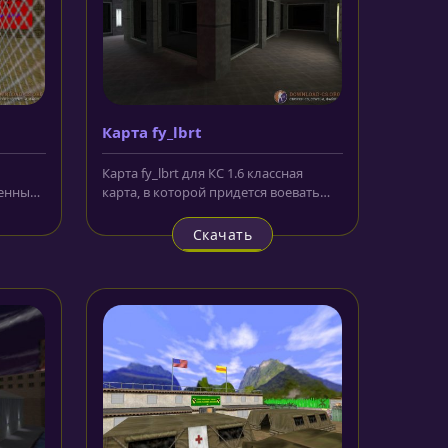
Карта fy_lbrt
Карта fy_lbrt для КС 1.6 классная
ченных
карта, в которой придется воевать
о
при очень плохой освещенности,...
Скачать