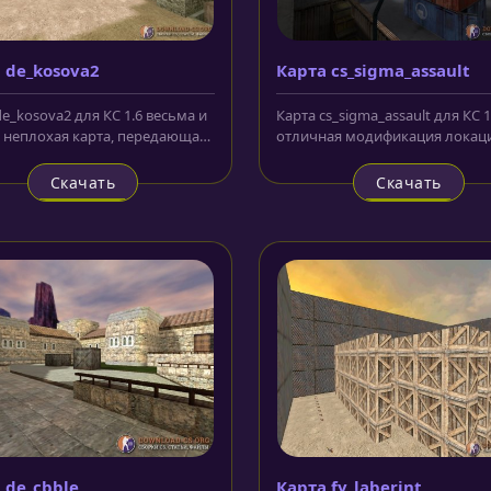
 de_kosova2
Карта cs_sigma_assault
e_kosova2 для КС 1.6 весьма и
Карта cs_sigma_assault для КС 1
 неплохая карта, передающая
отличная модификация локаци
еру предвоенного...
серии популярных карт assault..
Скачать
Скачать
 de_cbble
Карта fy_laberint