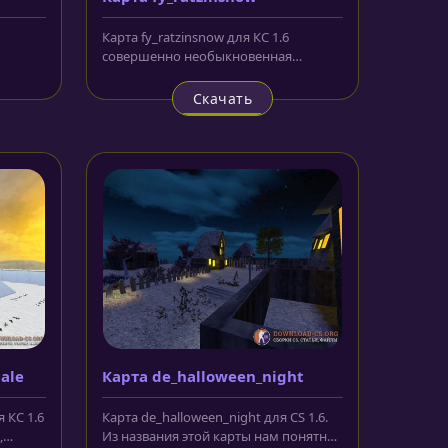
Карта fy_ratzinsnow для КС 1.6
совершенно необыкновенная
тря на
локация для карт из семейства snow....
Скачать
ale
Карта de_halloween_night
 КС 1.6
Карта de_halloween_night для CS 1.6.
,
Из названия этой карты нам понятно,