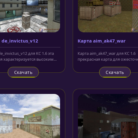
 de_invictus_v12
Карта aim_ak47_war
e_invictus_v12 для КС 1.6 эта
Карта aim_ak47_war для КС 1.6
я характеризуется высоким
прекрасная карта для ожесто
вом исполнения, отличной...
и кровопролитных сражений с
своими...
Скачать
Скачать