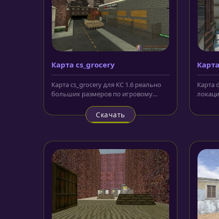
Карта cs_grocery
Карта
Карта cs_grocery для КС 1.6 реально
Карта d
больших размеров по игровому
локаци
пространству карта,
качест
представляющая...
Скачать