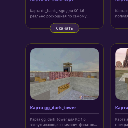
Карта de_bank_csgo для КС 1.6
Карта d
реально роскошная по самому
популя
высочайшему качеству карта, как и...
исполь
Скачать
Карта gg_dark_tower
Карт
Карта gg_dark_tower для КС 1.6
Карта 
заслуживающая внимания фанатов
прекра