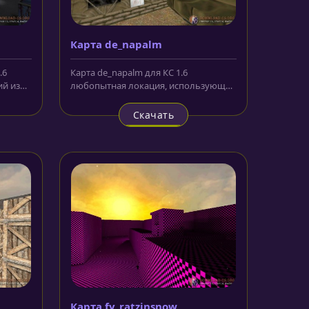
Карта de_napalm
.6
Карта de_napalm для КС 1.6
й из
любопытная локация, использующая
..
довольно оригинальные,
стилизованные...
Скачать
Карта fy_ratzinsnow