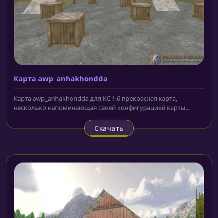
Карта awp_anhakhondda
Карта awp_anhakhondda для КС 1.6 прекрасная карта,
несколько напоминающая своей конфигурацией карты...
Скачать