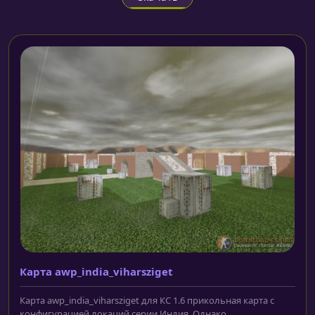
Карта awp_india_viharsziget
Карта awp_india_viharsziget для КС 1.6 прикольная карта с
конфигурацией локаций серии Индия. Однако...