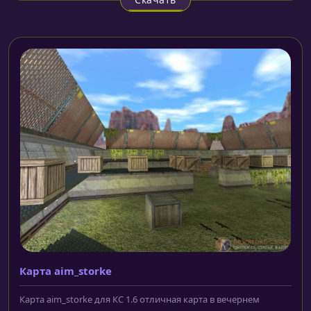
Карта aim_storke
Карта aim_storke для КС 1.6 отличная карта в вечернем