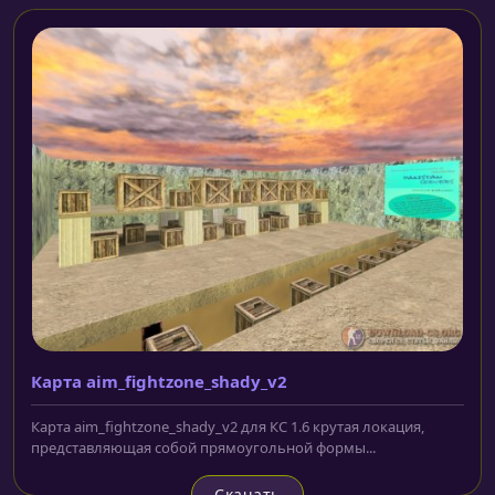
Карта aim_fightzone_shady_v2
Карта aim_fightzone_shady_v2 для КС 1.6 крутая локация,
представляющая собой прямоугольной формы...
Скачать