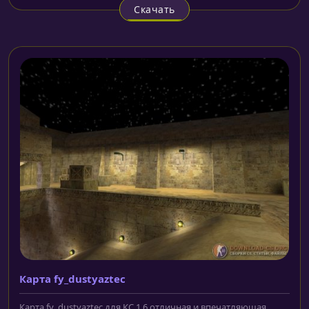
Скачать
Карта fy_dustyaztec
Карта fy_dustyaztec для КС 1.6 отличная и впечатляющая