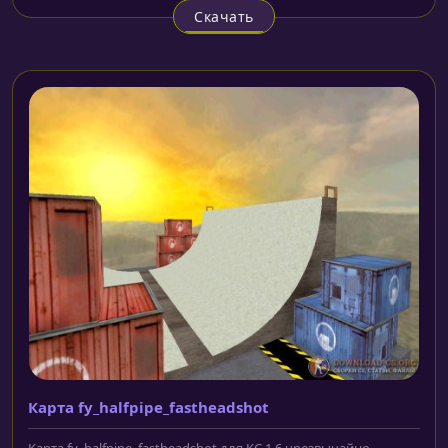
Скачать
Карта fy_halfpipe_fastheadshot
Карта fy_halfpipe_fastheadshot для КС 1.6 чрезвычайно