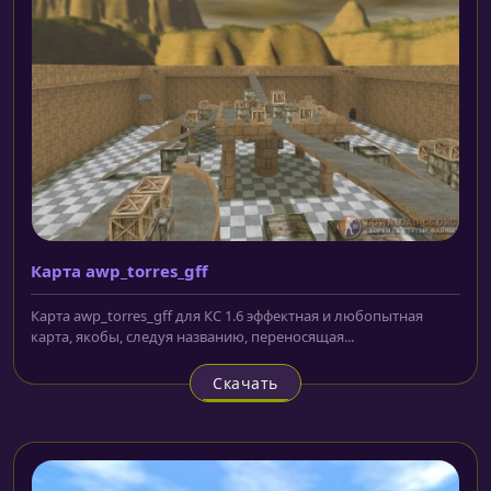
Карта awp_torres_gff
Карта awp_torres_gff для КС 1.6 эффектная и любопытная
карта, якобы, следуя названию, переносящая...
Скачать