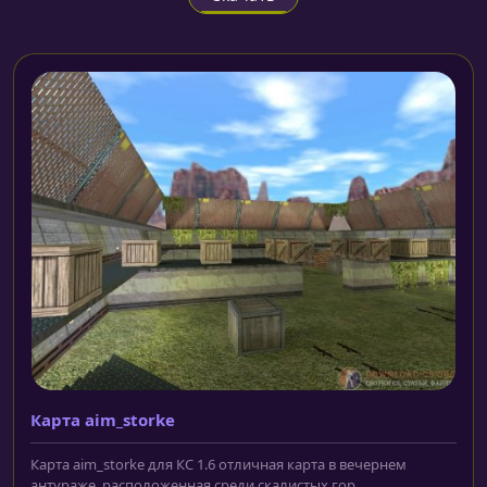
Карта aim_storke
Карта aim_storke для КС 1.6 отличная карта в вечернем
антураже, расположенная среди скалистых гор....