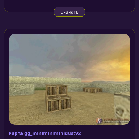
Скачать
Карта gg_miniminiminidustv2