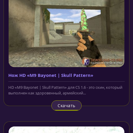
Нож HD «M9 Bayonet | Skull Pattern»
HD «M9 Bayonet | Skull Pattern» для CS 1.6 - это скин, который
выполнен как здоровенный, армейский...
Скачать