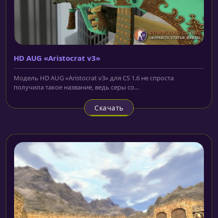
HD AUG «Aristocrat v3»
Модель HD AUG «Aristocrat v3» для CS 1.6 не спроста
получила такое название, ведь серы со...
Скачать