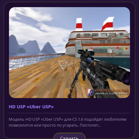
HD USP «Uber USP»
Модель HD USP «Uber USP» для CS 1.6 подойдёт любителям
повеселится или просто по угарать. Пистолет...
Скачать