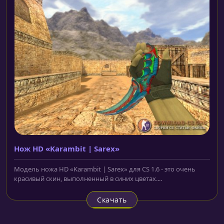
Нож HD «Karambit | Sarex»
Модель ножа HD «Karambit | Sarex» для CS 1.6 - это очень
красивый скин, выполненный в синих цветах....
Скачать