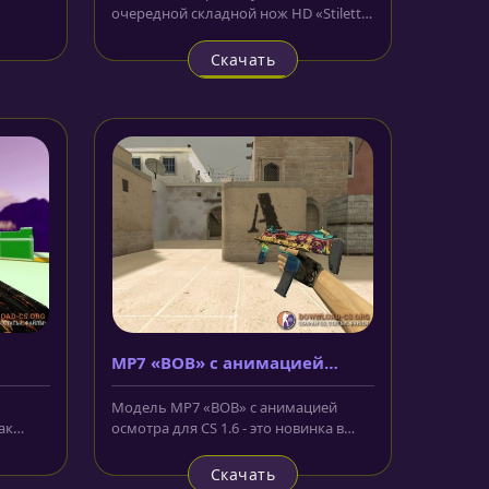
очередной складной нож HD «Stiletto
о
| Sapphire» для CS 1.6. Лезвие и...
Скачать
MP7 «BOB» с анимацией
осмотра
Модель MP7 «BOB» с анимацией
ак
осмотра для CS 1.6 - это новинка в
ы
нашем арсенале, и теперь вы
можете...
Скачать