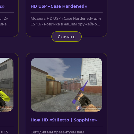
Z»
HD USP «Case Hardened»
or Z»
Модель HD USP «Case Hardened» для
кина
CS 1.6 - новинка в нашем оружейном
арсенале. Скин имеет такой...
Скачать
Нож HD «Stiletto | Sapphire»
я CS
Сегодня мы презентуем вам