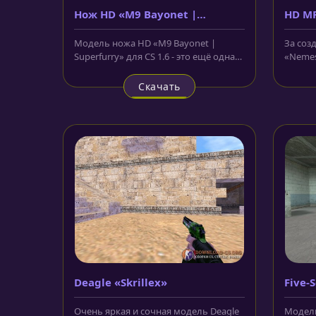
Нож HD «M9 Bayonet |
HD MP
Superfurry»
аним
Модель ножа HD «M9 Bayonet |
За соз
Superfurry» для CS 1.6 - это ещё одна
«Nemes
версия знаменитого скина. В этом...
CS 1.6 
Скачать
Deagle «Skrillex»
Five-
Очень яркая и сочная модель Deagle
Модель