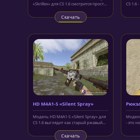
«Skrillex» для CS 1.6 смотрится просто
CS 1.6
на отлично. Её корпус...
новинка
Скачать
HD M4A1-S «Silent Spray»
Рюкза
Модель HD M4A1-S «Silent Spray» для
Модель
CS 1.6 выглядит как старый ржавый
- это 
автомат. Только передняя...
Рюкзак 
Скачать