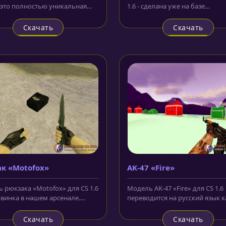
 - это полностью уникальная
1.6 - сделана уже на базе
, которую ранее вы не...
стандартного скина из CS 1.6 с
своей...
Скачать
Скачать
к «Motofox»
AK-47 «Fire»
 рюкзака «Motofox» для CS 1.6
Модель AK-47 «Fire» для CS 1.6
новинка в нашем арсенале.
переводится на русский язык к
отличается от...
огонь. В этой версии изменен
руки,...
Скачать
Скачать