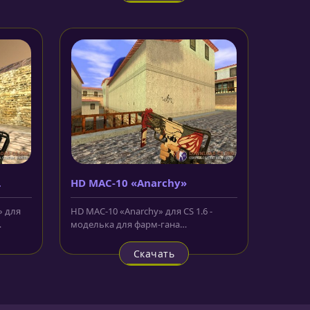
HD MAC-10 «Anarchy»
» для
HD MAC-10 «Anarchy» для CS 1.6 -
моделька для фарм-гана
я...
террористов, выполненная в
красном, белом и...
Скачать