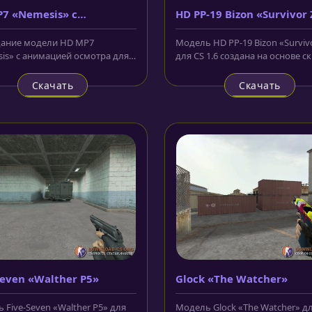
7 «Nemesis» с
HD PP-19 Bizon «Survivor 
ацией осмотра
дание модели HD MP7
Модель HD PP-19 Bizon «Surviv
is» с анимацией осмотра для
для CS 1.6 создана на основе с
был взят скин из CS:GO на...
русского ПП "Бизон" из...
Скачать
Скачать
Seven «Walther P5»
Glock «The Watcher»
 Five-Seven «Walther P5» для
Модель Glock «The Watcher» дл