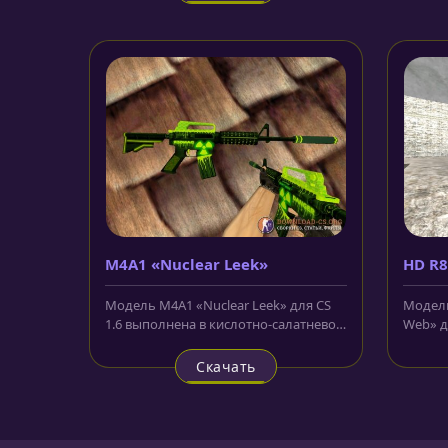
M4A1 «Nuclear Leek»
HD R8
Модель M4A1 «Nuclear Leek» для CS
Модель
1.6 выполнена в кислотно-салатневом
Web» д
цвете. НА корпусе нанесён...
корпус
Скачать