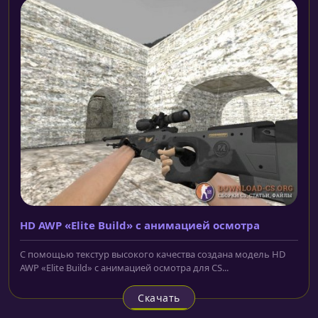
HD AWP «Elite Build» с анимацией осмотра
С помощью текстур высокого качества создана модель HD
AWP «Elite Build» с анимацией осмотра для CS...
Скачать