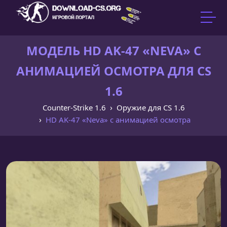
МОДЕЛЬ HD AK-47 «NEVA» С
АНИМАЦИЕЙ ОСМОТРА ДЛЯ CS
1.6
Counter-Strike 1.6
Оружие для CS 1.6
HD AK-47 «Neva» с анимацией осмотра