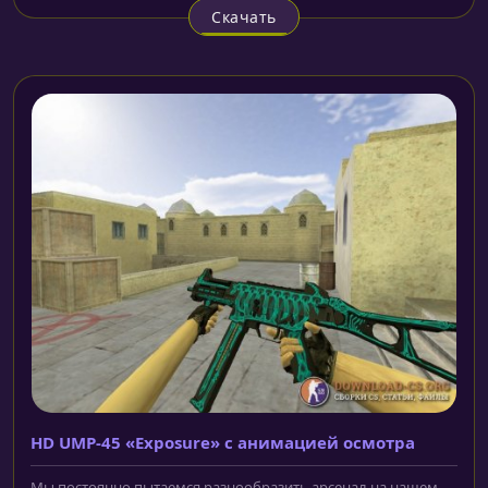
Скачать
HD UMP-45 «Exposure» с анимацией осмотра
Мы постоянно пытаемся разнообразить арсенал на нашем