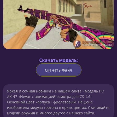
Скачать модель:
Скачать Файл
Яркая и сочная новинка на нашем сайте - модель HD
AK-47 «Neva» с анимацией осмотра для CS 1.6.
Основной цвет корпуса - фиолетовый. На фоне
изображена медуза горгона в ярких цветах. Скачивайте
модели оружия и многое другое с нашего сайта.