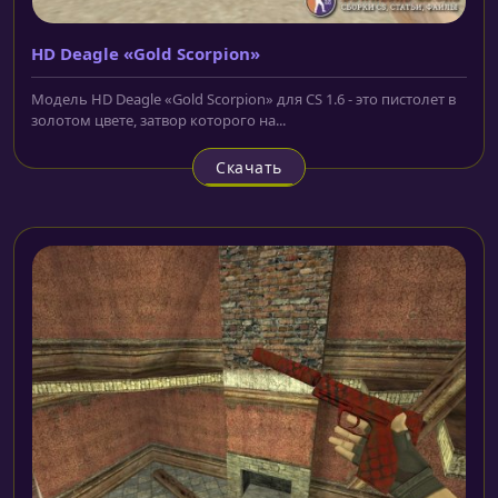
HD Deagle «Gold Scorpion»
Модель HD Deagle «Gold Scorpion» для CS 1.6 - это пистолет в
золотом цвете, затвор которого на...
Скачать