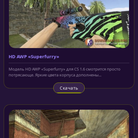
HD AWP «Superfurry»
Модель HD AWP «Superfurry» для CS 1.6 смотрится просто
потрясающе. Яркие цвета корпуса дополнены...
Скачать