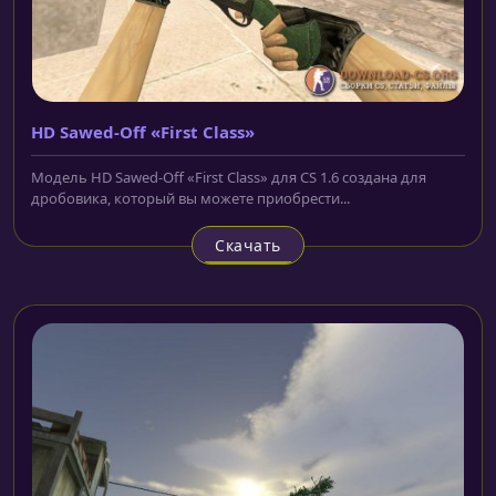
HD Sawed-Off «First Class»
Модель HD Sawed-Off «First Class» для CS 1.6 создана для
дробовика, который вы можете приобрести...
Скачать