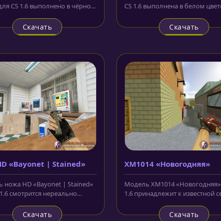
 для CS 1.6 выполнено в чёрном
CS 1.6 выполнена в белом цвете
 имеет логотип ближе к...
корпусе чёрным цветом...
Скачать
Скачать
D «Bayonet | Stained»
XM1014 «Новогодняя»
 ножа HD «Bayonet | Stained»
Модель XM1014 «Новогодняя»
 1.6 смотрится нереально
1.6 принадлежит к известной с
её узор лезвия отлично...
которая есть только в CS 1.6....
Скачать
Скачать