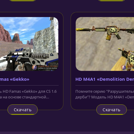
mas «Gekko»
HD M4A1 «Demolition De
 HD Famas «Gekko» для CS 1.6
Помните серию "Разрушитель
а на основе стандартной
дерби"? Модель HD M4A1 «Dem
"Famas" из CS:GO. Корпус...
Derby» для CS 1.6 выполнена
именно...
Скачать
Скачать