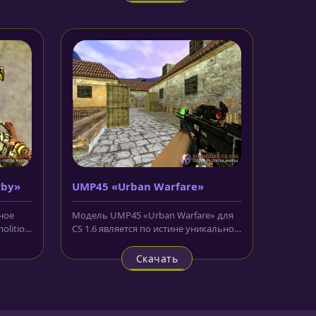
rby»
UMP45 «Urban Warfare»
ное
Модель UMP45 «Urban Warfare» для
olition
CS 1.6 является по истине уникальной,
потому что за основу взят...
Скачать