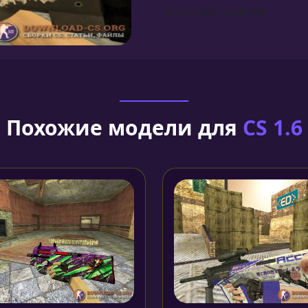
Установка моделей
Похожие модели для
CS 1.6