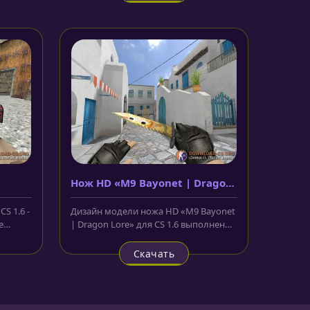
Нож HD «M9 Bayonet | Dragon
Lore»
S 1.6 -
Дизайн модели ножа HD «M9 Bayonet
е
| Dragon Lore» для CS 1.6 выполнен
по мотивам скина для AWP из...
Скачать