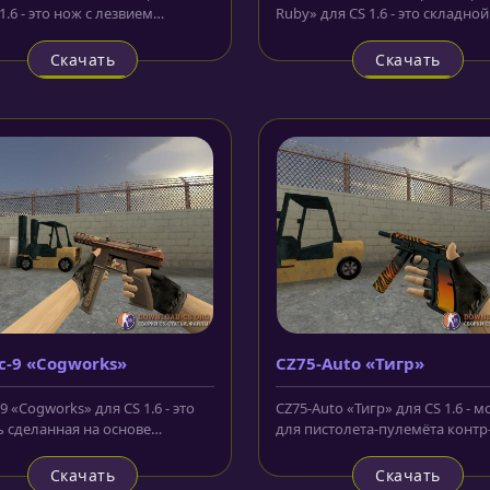
1.6 - это нож с лезвием
Ruby» для CS 1.6 - это складной
. Режущая часть выполнена
лезвие которого окрашено...
Скачать
Скачать
c-9 «Cogworks»
CZ75-Auto «Тигр»
9 «Cogworks» для CS 1.6 - это
CZ75-Auto «Тигр» для CS 1.6 - 
 сделанная на основе
для пистолета-пулемёта контр
ета который вы можете...
террористов, которая выполнен
Скачать
Скачать