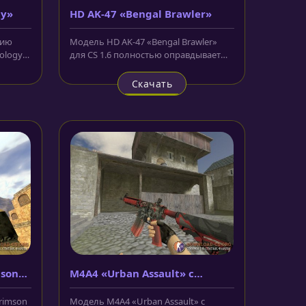
gy»
HD AK-47 «Bengal Brawler»
нию
Модель HD AK-47 «Bengal Brawler»
ology»
для CS 1.6 полностью оправдывает
своё название, ведь одна половина...
Скачать
mson
M4A4 «Urban Assault» с
анимацией осмотра
Crimson
Модель M4A4 «Urban Assault» с