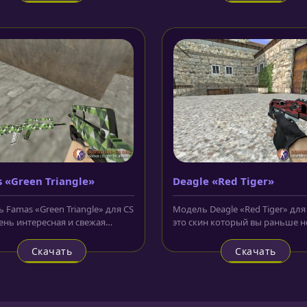
 «Green Triangle»
Deagle «Red Tiger»
 Famas «Green Triangle» для CS
Модель Deagle «Red Tiger» для C
чень интересная и свежая
это скин который вы раньше н
а, в ярких цветах но...
могли видеть не в одной...
Скачать
Скачать