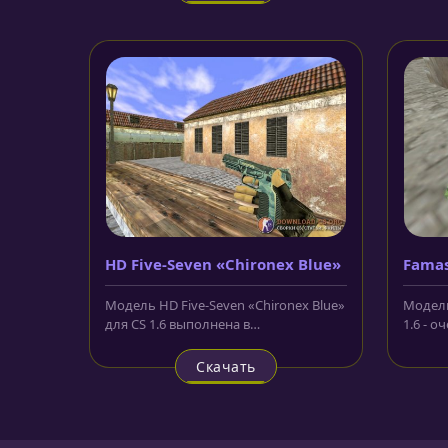
HD Five-Seven «Chironex Blue»
Famas
Модель HD Five-Seven «Chironex Blue»
Модель
для CS 1.6 выполнена в
1.6 - о
футуристическом стиле. Разные
модельк
оттенки...
Скачать