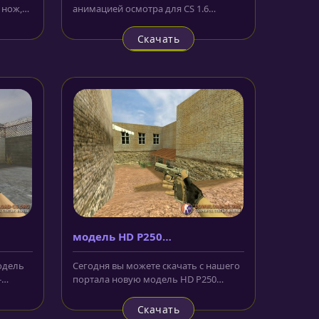
 нож,
анимацией осмотра для CS 1.6
новинка на нашем сайте. Чёрный
корпус...
Скачать
модель HD P250
«Comebacker»
модель
Сегодня вы можете скачать с нашего
-
портала новую модель HD P250
а...
«Comebacker» для CS 1.6. Затвор...
Скачать