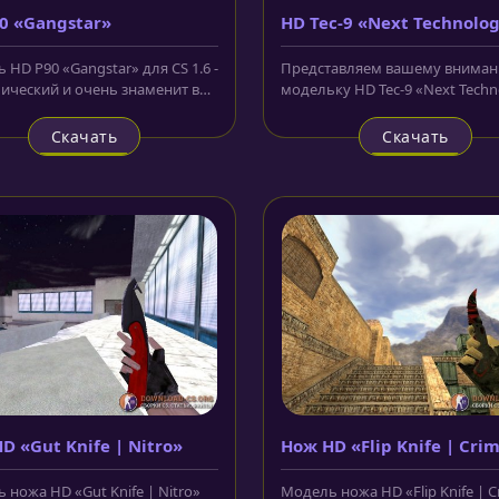
0 «Gangstar»
HD Tec-9 «Next Technolo
 HD P90 «Gangstar» для CS 1.6 -
Представляем вашему внима
пический и очень знаменит в
модельку HD Tec-9 «Next Techn
кой CS:GO. На...
для CS 1.6, созданную на базе...
Скачать
Скачать
D «Gut Knife | Nitro»
Нож HD «Flip Knife | Cri
Ruby»
 ножа HD «Gut Knife | Nitro»
Модель ножа HD «Flip Knife | 