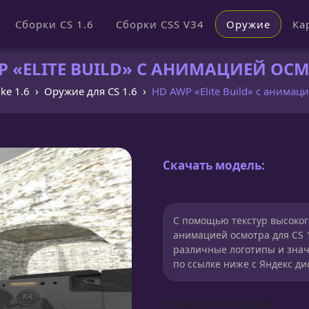
Сборки CS 1.6
Сборки CSS V34
Оружие
Ка
 «ELITE BUILD» С АНИМАЦИЕЙ ОСМО
ike 1.6
Оружие для CS 1.6
HD AWP «Elite Build» с анимац
Скачать модель:
С помощью текстур высокого
анимацией осмотра для CS 
различные логотипы и знач
по ссылке ниже с Яндекс ди
Сборка для моделей