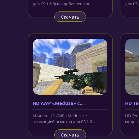
для CS 1.6 была добавлена по
для CS 
многочисленным просьбам наших...
урюком
в...
Скачать
HD AWP «Medusa» с
HD Te
анимацией осмотра
Модель HD AWP «Medusa» с
HD Tec-
анимацией осмотра для CS 1.6
модель
создана на базе скина из CS:GO.
пистол
Корпус...
Скачать