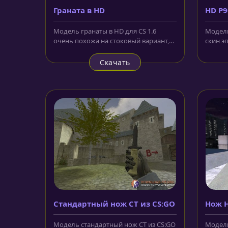
Граната в HD
HD P9
Модель гранаты в HD для CS 1.6
Модель
очень похожа на стоковый вариант,
скин э
но отличается чёткой прорисовкой
мастерс
и...
Скачать
Стандартный нож CT из CS:GO
Нож H
Модель стандартный нож CT из CS:GO
Модель