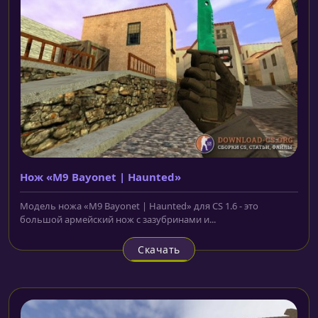
Нож «M9 Bayonet | Haunted»
Модель ножа «M9 Bayonet | Haunted» для CS 1.6 - это
большой армейский нож с зазубринами и...
Скачать