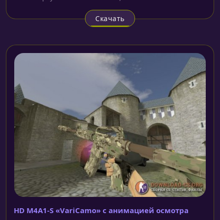
Скачать
HD M4A1-S «VariCamo» с анимацией осмотра