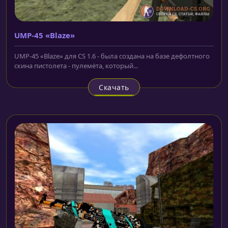
UMP-45 «Blaze»
UMP-45 «Blaze» для CS 1.6 - была создана на базе дефолтного
скина пистолета - пулемёта, который...
Скачать