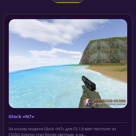
Glock «N7»
За основу модели Glock «N7» для CS 1.6 взят пистолет из
CS:GO. Корпус стал более светлым, а на...