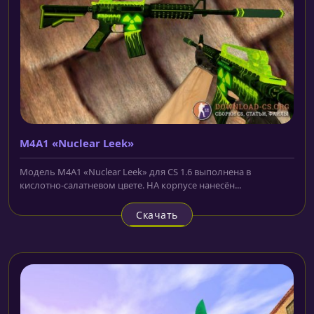
M4A1 «Nuclear Leek»
Модель M4A1 «Nuclear Leek» для CS 1.6 выполнена в
кислотно-салатневом цвете. НА корпусе нанесён...
Скачать