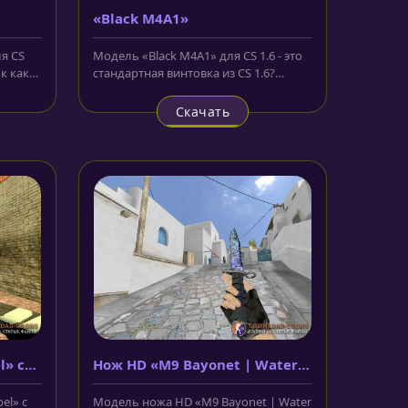
«Black M4A1»
я CS
Модель «Black M4A1» для CS 1.6 - это
к как
стандартная винтовка из CS 1.6?
которая знакома нам ещё по...
Скачать
l» с
Нож HD «M9 Bayonet | Water
BreakOut»
el» с
Модель ножа HD «M9 Bayonet | Water