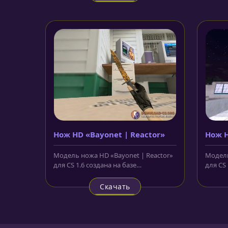
Нож HD «Bayonet | Reactor»
Нож H
Модель ножа HD «Bayonet | Reactor»
Модель
для CS 1.6 создана на базе
для CS 
ножа Bayonet, лезвие которого...
лезвие
Скачать