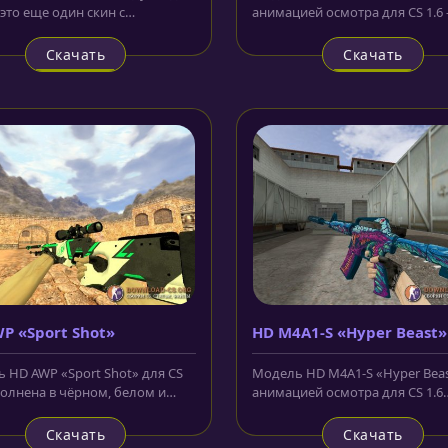
- это еще один скин с
анимацией осмотра для CS 1.6 
жением медузы Горгоны на
который является символом...
.
Скачать
Скачать
P «Sport Shot»
HD M4A1-S «Hyper Beast»
анимацией осмотра
 HD AWP «Sport Shot» для CS
Модель HD M4A1-S «Hyper Beas
полнена в чёрном, белом и
анимацией осмотра для CS 1.6
м цветах. На центральной...
украшена изображением голо
монстра,...
Скачать
Скачать