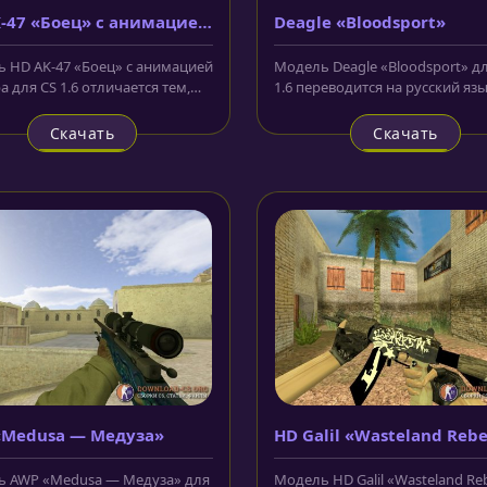
-47 «Боец» с анимацией
Deagle «Bloodsport»
тра
 HD AK-47 «Боец» с анимацией
Модель Deagle «Bloodsport» дл
 для CS 1.6 отличается тем,
1.6 переводится на русский язы
аллическая часть...
кровавый спорт. Оружие...
Скачать
Скачать
«Medusa — Медуза»
HD Galil «Wasteland Rebe
анимацией осмотра
 AWP «Medusa — Медуза» для
Модель HD Galil «Wasteland Reb