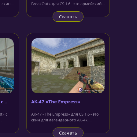
- скин
BreakOut» для CS 1.6 - это армейский
штык-нож с керамической...
Скачать
 с
AK-47 «The Empress»
t» с
AK-47 «The Empress» для CS 1.6 - это
скин для легендарного АК-47,
вы
который скопирован с
оригинальной...
Скачать