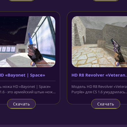
D «Bayonet | Space»
HD R8 Revolver «Veteran
Purple»
 ножа HD «Bayonet | Space»
Модель HD R8 Revolver «Veter
1.6 - это армейский штык-нож,
Purple» для CS 1.6 умудрилась
 которого окрашено в...
совместить в себе и белый, и...
Скачать
Скачать