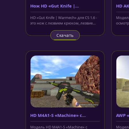
Нож HD «Gut Knife |
HD AK
Warmech»
осмо
HD «Gut Knife | Warmech» для CS 1.6 -
Модель
это нож с лезвием крюком, лезвие
осмотра
которого сделано из золота и...
что мет
Скачать
HD M4A1-S «Machine» с
AWP 
анимацией осмотра
Модель HD M4A1-S «Machine» с
Модель