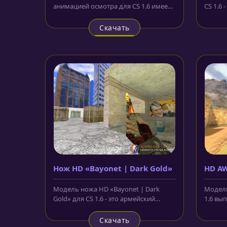
анимацией осмотра для CS 1.6 имеет
CS 1.6 
чёрный, матовый корпус и
изобра
украшена...
синем..
Скачать
Нож HD «Bayonet | Dark Gold»
HD AW
Модель ножа HD «Bayonet | Dark
Модель
Gold» для CS 1.6 - это армейский
1.6 вы
штык-нож с очень красивым...
зелёно
Скачать