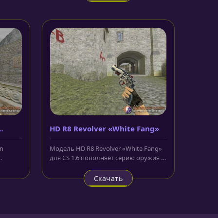
HD R8 Revolver «White Fang»
an
Модель HD R8 Revolver «White Fang»
для CS 1.6 пополняет серию оружия с
изображением оперения на...
Скачать