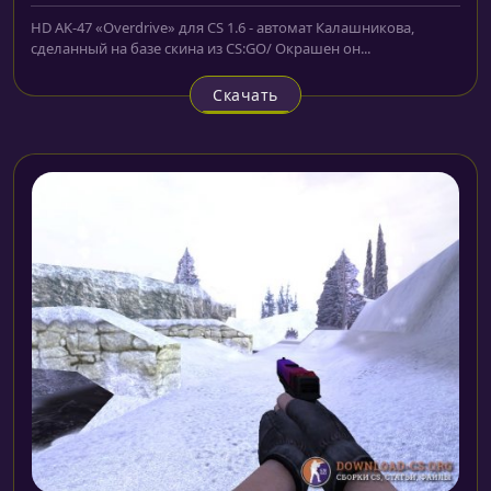
HD AK-47 «Overdrive» для CS 1.6 - автомат Калашникова,
сделанный на базе скина из CS:GO/ Окрашен он...
Скачать