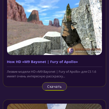
Нож HD «M9 Bayonet | Fury of Apollo»
Лезвие модели HD «M9 Bayonet | Fury of Apollo» для CS 1.6
имеет очень интересную расскраску...
Скачать