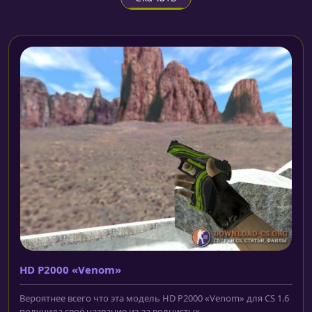
HD P2000 «Venom»
Вероятнее всего что эта модель HD P2000 «Venom» для CS 1.6
получила своё название из-за волнистых...