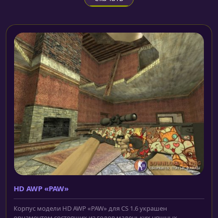
HD AWP «PAW»
Корпус модели HD AWP «PAW» для CS 1.6 украшен
орнаментом состоящих из голов маленьких няшных...