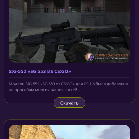
SIG-552 «SG 553 из CS:GO»
Модель SIG-552 «SG 553 из CS:GO» для CS 1.6 была добавлена
по просьбам многих наших гостей....
Скачать