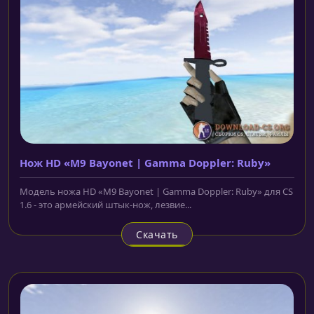
Нож HD «M9 Bayonet | Gamma Doppler: Ruby»
Модель ножа HD «M9 Bayonet | Gamma Doppler: Ruby» для CS
1.6 - это армейский штык-нож, лезвие...
Скачать