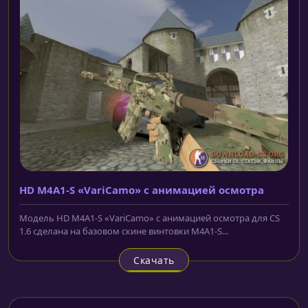
HD M4A1-S «VariCamo» с анимацией осмотра
Модель HD M4A1-S «VariCamo» с анимацией осмотра для CS
1.6 сделана на базовом скине винтовки M4A1-S...
Скачать