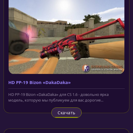
HD PP-19 Bizon «DakaDaka»
HD PP-19 Bizon «DakaDaka» для CS 1.6 - довольно ярка
модель, которую мы публикуем для вас дорогие...
Скачать