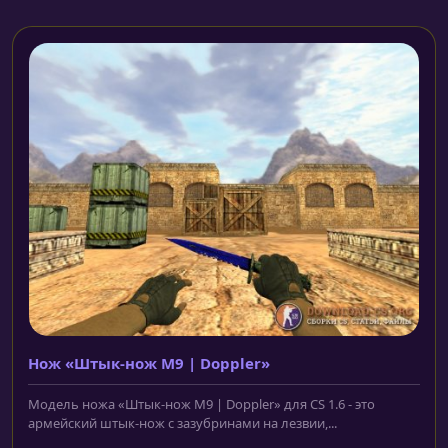
Нож «Штык-нож M9 | Doppler»
Модель ножа «Штык-нож M9 | Doppler» для CS 1.6 - это
армейский штык-нож с зазубринами на лезвии,...