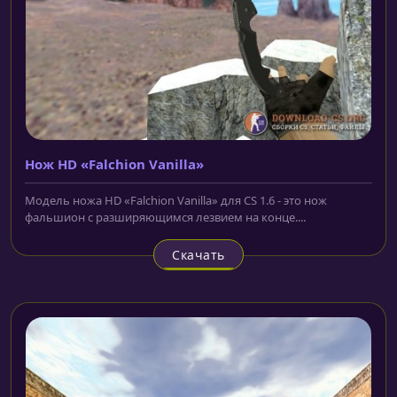
Нож HD «Falchion Vanilla»
Модель ножа HD «Falchion Vanilla» для CS 1.6 - это нож
фальшион с разширяющимся лезвием на конце....
Скачать