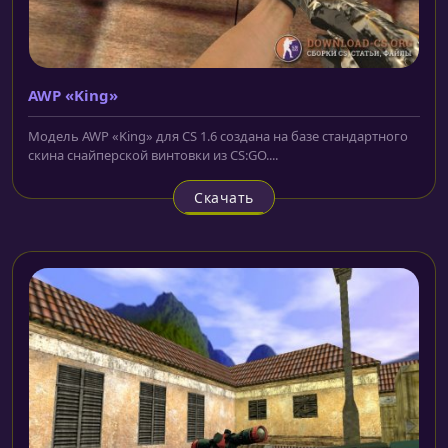
AWP «King»
Модель AWP «King» для CS 1.6 создана на базе стандартного
скина снайперской винтовки из CS:GO....
Скачать